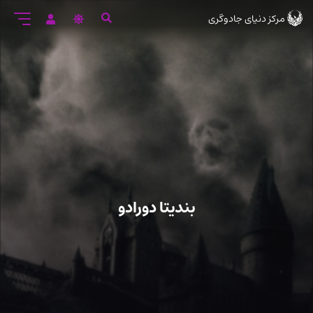
رود
مرکز دنیای جادوگری
ه
تن
صلی
بندیتا دورادو