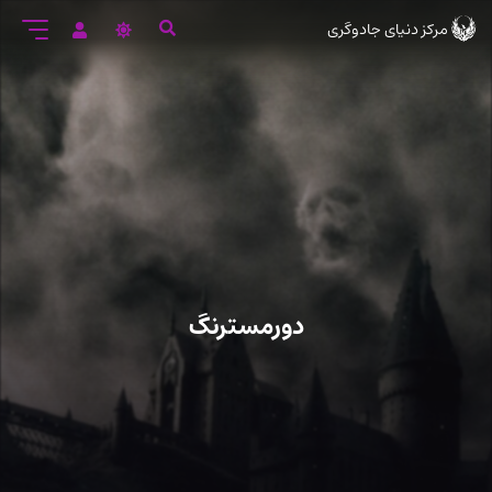
رود
مرکز دنیای جادوگری
ه
تن
صلی
دورمسترنگ