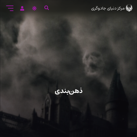
رود
مرکز دنیای جادوگری
ه
تن
صلی
ذهن‌بندی