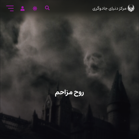
رود
مرکز دنیای جادوگری
ه
تن
صلی
روح مزاحم