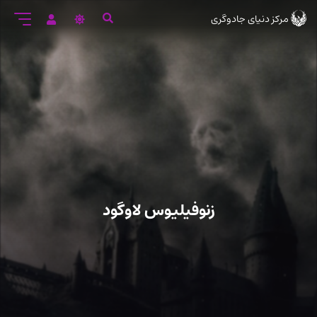
رود
مرکز دنیای جادوگری
ه
تن
صلی
زنوفیلیوس لاوگود