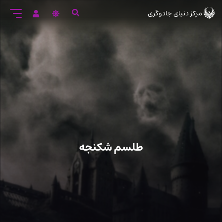
رود
مرکز دنیای جادوگری
ه
تن
صلی
طلسم شکنجه