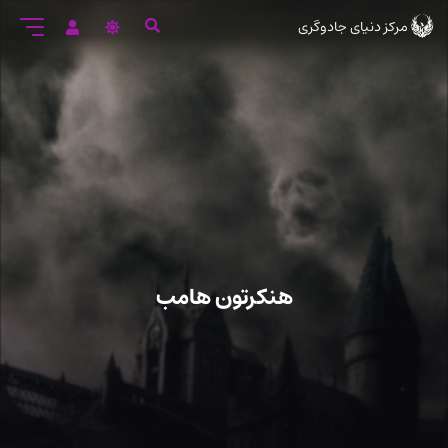
رود
مرکز دنیای جادوگری
ه
تن
صلی
هنکرتون هامب