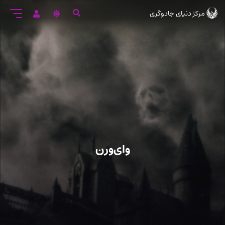
رود
مرکز دنیای جادوگری
ه
تن
صلی
وای‌ورن