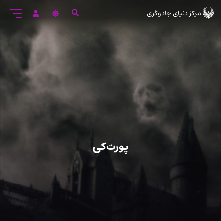
رود
مرکز دنیای جادوگری
ه
تن
صلی
پورت‌کی