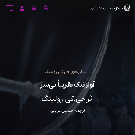
رود
مرکز دنیای جادوگری
ه
تن
صلی
داستان‌های جی.کی.رولینگ
آواز نیک تقریباً بی‌سر
اثر جی.کی.رولینگ
ترجمه حسین غریبی