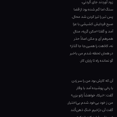
زود آوردند جای گردنی،
سنگ اما گم شده بود از قضا
پس تبر را تیز کردن شد محال.
صبح فردایش کشیشی با عزا
آمد و گفتا «مکن گریه، منال
همرهم آی و مکن اصلاً حذر
نه، کلاهت را همین‌جا جا گذار»
در همان لحظه شدم من باخبر
گو نمانده راه تا پایان کار.
آن که کارش بود من را سر زدن
با رخی پوشیده آمد با وقار
گفت: «نیکا، خواهشاً زانو بزن»
من ز خود بی‌خود شدم بی‌اختیار.
گفت آن دژخیمِ خنگِ ذهن‌کُند