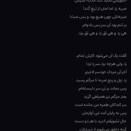
«سوزشی شاید کند اندک» سپس
ضربه زد اما امان از تیغِ کُند!
ضربه‌اش چون هیچ بود و بس عبث!
بر تنم بود آن سرِ بس بادوام.
هی زد و هی تق زد و هی تق بزد.
گفت یک آن می‌شود کارش تمام.
زد ولی هرچه بزد سر را نزد!
آخر آن مردکِ خودسر لاجرم
زد چل و پنج ضربه تا مرگم رسید.
پس بماند بر تن سرِ دلبسته‌ام
بعدِ مرگم نیز همراهی گزید
سر کماکان همره من مانده است
پس به پایان آمد این آوازمان
حال تشویقم کنید با هر دو دست
گرنه دلخور می‌شوم از دستتان.