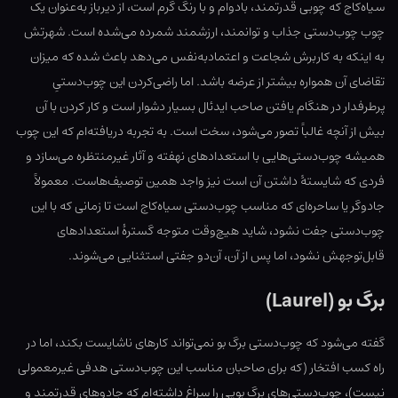
سیاه‌کاج که چوبی قدرتمند، بادوام و با رنگ گرم است، از دیرباز به‌عنوان یک
چوب چوب‌دستی جذاب و توانمند، ارزشمند شمرده می‌شده است. شهرتش
به اینکه به کاربرش شجاعت و اعتمادبه‌نفس می‌دهد باعث شده که میزان
تقاضای آن همواره بیشتر از عرضه باشد. اما راضی‌کردن این چوب‌دستیِ
پرطرفدار در هنگام یافتن صاحب ایدئال بسیار دشوار است و کار کردن با آن
بیش از آنچه غالباً تصور می‌شود، سخت است. به تجربه دریافته‌ام که این چوب
همیشه چوب‌دستی‌هایی با استعدادهای نهفته و آثار غیرمنتظره می‌سازد و
فردی که شایستهٔ داشتن آن است نیز واجد همین توصیف‌هاست. معمولاً
جادوگر یا ساحره‌ای که مناسب چوب‌دستی سیاه‌کاج است تا زمانی که با این
چوب‌دستی جفت نشود، شاید هیچ‌وقت متوجه گسترهٔ استعدادهای
قابل‌توجهش نشود، اما پس از آن، آن‌دو جفتی استثنایی می‌شوند.
برگ بو (Laurel)
گفته می‌شود که چوب‌دستی برگ بو نمی‌تواند کارهای ناشایست بکند، اما در
راه کسب افتخار (که برای صاحبان مناسب این چوب‌دستی هدفی غیرمعمولی
نیست)، چوب‌دستی‌های برگ بویی را سراغ داشته‌ام که جادوهای قدرتمند و