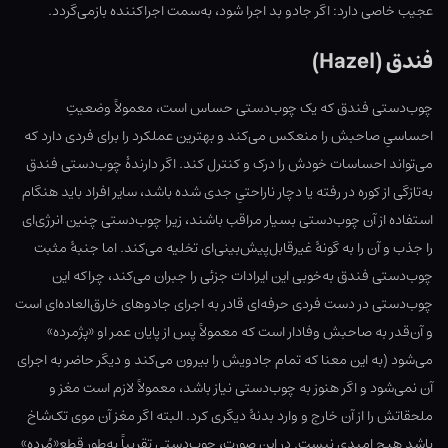
عجیب خاصی دارد: اگر جادو بد اجرا شود، به‌سمت اجراکننده بازمی‌گردد.
فندق (Hazel)
چوب‌دستی فندق که یک چوب‌دستی حساس است، معمولاً وضعیتِ
احساسیِ صاحبش را منعکس می‌کند و بهترین عملکرد را برای فردی دارد که
می‌تواند احساسات خودش را درک و کنترل کند. اگر دارندهٔ چوب‌دستی فندق
به‌تازگی از کوره در رفته یا دچار ناراحتیِ جدی شده باشد، سایر افراد باید هنگام
استفاده از آن چوب‌دستی بسیار مراقب باشند، زیرا چوب‌دستی چنین انرژی‌ای
را جذب و آن را به گونهٔ غیرقابل‌پیش‌بینی‌ای تخلیه می‌کند. اما جنبهٔ مثبت
چوب‌دستی فندق به‌خوبی این ایرادات جزئی را جبران می‌کند، چراکه این
چوب‌دستی در دست فردی حرفه‌ای قادر به اجرای جادوهای خارق‌العاده‌ای است
و آن‌قدر به صاحبش وفادار است که معمولاً پس از پایان عمر او «پژمرده»
می‌شود (به این معنا که تمام جادویش را بیرون می‌کند و دیگر حاضر به اجرای
آن نمی‌شود و اگر هنوز به چوب‌دستی نیاز باشد، معمولاً لازم است مغز و
ملحقاتش را از آن خارج و وارد بدنهٔ دیگری کرد. البته اگر مغز آن موی تک‌شاخ
باشد هیچ امیدی نیست. در این صورت، چوب‌دستی تقریباً به‌طور قطع«مُرده»