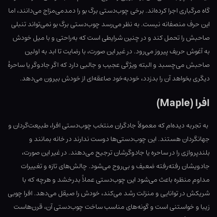
گاه مرگباری اجرا کرده‌اند. برخی چوب‌دستی برگ بو را دمدمی‌مزاج می‌دانند، اما
این حرف منصفانه نیست. به نظر می‌رسد چوب‌دستی برگ بو نمی‌تواند تنبلی
صاحبش را تحمل کند و در چنین شرایطی است که به‌راحتی و با میل خودش
به آغوش حریف پیروز می‌رود. در غیر این صورت، با رضایت تا ابد به اولین
صاحبش می‌چسبد و البته ویژگی عجیب و جالبی دارد که اگر جادوگر یا ساحرهٔ
دیگری بخواهد آن را بدزدد، خودبه‌خود صاعقه‌ای از خودش بیرون می‌دهد.
افرا (Maple)
به تجربه دیده‌ام که معمولاً جادگران منتخب چوب‌دستی افرا، طبیعت‌گردان و
جهانگردان هستند. این چوب‌دستی‌ها دوست ندارند در خانه بمانند و
بلندپروازی را در ساحره یا جادوگرشان ترجیح می‌دهند. در غیر این صورت،
جادویشان رفته‌رفته ضعیف و بی‌روح می‌شود. چالش‌های تازه و تغییرات
مداوم منظره باعث می‌شود این چوب‌دستی عملاً بدرخشد و هرچه که با
شریکش در توانایی و منزلت رشد می‌کند، خودش را صیقل می‌دهد. افرا چوبی
زیبا و خواستنی است و گونه‌های مناسب ساخت چوب‌دستی آن، قرن‌هاست