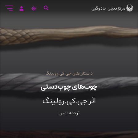
رود
مرکز دنیای جادوگری
ه
تن
صلی
داستان‌های جی.کی.رولینگ
چوب‌های چوب‌دستی
اثر جی.کی.رولینگ
ترجمه امین