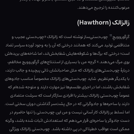
مرعوب‌کننده را ترجیح می‌دهند.
زالزالک (Hawthorn)
11
گرِگوروویچِ
چوب‌دستی‌ساز نوشته است که زالزالک «چوب‌دستی عجیب و
متناقضی تولید می‌کند که همانند درختی که آن را به وجود آورده سراسر تضاد
است؛ درختی که برگ‌ها و شکوفه‌هایش شفابخش‌اند، اما شاخه‌های بریده‌اش
بوی مرگ می‌دهند.» گرچه من با بسیاری از استنتاج‌های گرِگوروویچ مخالفم،
دربارهٔ چوب‌دستی‌های زالزالک که مثل صاحبانشان ذاتی پیچیده و جالب دارند،
با یکدیگر هم‌نظریم. شاید چوب‌دستی‌های زالزالک مخصوصاً مناسب جادوهای
شفابخش باشند، اما در اجرای طلسم‌ها نیز مهارت دارند و متوجه شده‌ام که
عموماً چوب‌دستی زالزالک بیشتر با افرادی سازگار است که سرشت متضادی
دارند یا ساحره‌ها و جادوگرانی که در حال پشت‌سر گذاشتن دوران سختی است.
اما تسلط بر زالزالک کار آسانی نیست و من این چوب‌دستی را تنها حاضرم در
دست جادوگر یا ساحره‌ای قرار می‌دهم که استعدادش اثبات شده باشد، وگرنه
ممکن است عواقب خطرناکی در پی داشته باشد. چوب‌دستی زالزالک ویژگی