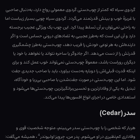
گردوی سیاه که کمتر از چوب‌دستی گردوی معمولی رواج دارد، به‌دنبال صاحبی
با غریزهٔ خوب و بینش قدرتمند می‌گردد. گردوی سیاه چوبی بسیار زیباست اما
به راحتی نمی‌توان بر آن تسلط پیدا کرد. این چوب یک ویژگی عجیب برجسته
دارد و آن این است که به‌طرز عجیبی به تضادهای درونی حساس است و اگر
دارنده‌اش به هر نوعی خودش را فریب دهد، چوب‌دستی به‌طرز چشمگیری
قدرتش را از دست می‌دهد. اگر جادوگر یا ساحره نتواند یا نخواهد با خود یا
دیگران روراست باشد، معمولاً چوب‌دستی نمی‌تواند خوب عمل کند و برای
اینکه قدرت قبلی‌اش را دوباره به‌دست بیاورد، باید با صاحب جدیدی جفت
شود. اما این چوب‌دستی در صورت جفت‌شدن با صاحبی بی‌ریا و خودآگاه،
تبدیل به یکی از وفادارترین و تحسین‌برانگیزترین چوب‌دستی‌ها می‌شود و
استعدادی خاصی در اجرای انواع افسون‌ها پیدا می‌کند.
سدر (Cedar)
هربار که شخصی را با چوب‌دستی سدر می‌بینم، متوجه شخصیت قوی و
4
وفاداری‌ کم‌نظیری در او می‌شوم. پدر من، جِروِیز اولیوندر
، همیشه می‌گفت: