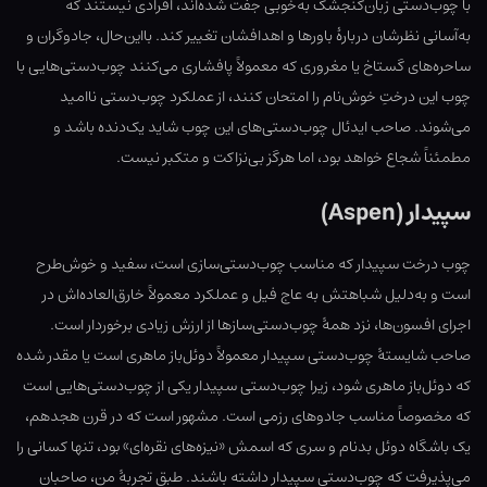
با چوب‌دستی زبان‌گنجشک به‌خوبی جفت شده‌اند، افرادی نیستند که
به‌آسانی نظرشان دربارهٔ باورها و اهدافشان تغییر کند. بااین‌حال، جادوگران و
ساحره‌های گستاخ یا مغروری که معمولاً پافشاری می‌کنند چوب‌دستی‌هایی با
چوب این درختِ خوش‌نام را امتحان کنند، از عملکرد چوب‌دستی ناامید
می‌شوند. صاحب ایدئال چوب‌دستی‌های این چوب شاید یک‌دنده باشد و
مطمئناً شجاع خواهد بود، اما هرگز بی‌نزاکت و متکبر نیست.
سپیدار (Aspen)
چوب درخت سپیدار که مناسب چوب‌دستی‌سازی است، سفید و خوش‌طرح
است و به‌دلیل شباهتش به عاج فیل و عملکرد معمولاً خارق‌العاده‌اش در
اجرای افسون‌ها، نزد همهٔ چوب‌دستی‌سازها از ارزش زیادی برخوردار است.
صاحب شایستهٔ چوب‌دستی سپیدار معمولاً دوئل‌باز ماهری است یا مقدر شده
که دوئل‌باز ماهری شود، زیرا چوب‌دستی سپیدار یکی از چوب‌دستی‌هایی است
که مخصوصاً مناسب جادوهای رزمی است. مشهور است که در قرن هجدهم،
یک باشگاه دوئل بدنام و سری که اسمش «نیزه‌های نقره‌ای» بود، تنها کسانی را
می‌پذیرفت که چوب‌دستی سپیدار داشته‌ باشند. طبق تجربهٔ من، صاحبان