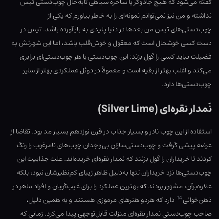
گفته می‌شود که هیچ جادوگر یا ساحرهٔ سیاهی تابه‌حال چوب‌دستی تیس
نداشته و من نیز نمی‌توانم نمونه‌ای را به خاطر بیاورم که یکی از
چوب‌دستی‌های تیس من بعدها در دنیا پلیدی به بار آورده باشد. تیس در
دست کسی خوشحال است که معقول و خوش‌قلب باشد، اما این شهرتش به
فضیلت نباید کسی را گول بزند: این چوب‌دستی با هر چوب‌دستی‌ای برابری
می‌کند و اغلب بهتر از بقیه است و معمولاً در دوئل عملکردی بهتر از سایر
چوب‌دستی‌ها دارد.
نَمدار نقره‌ای (Silver Lime)
استفاده از این چوب نادر و بسیار جذاب در قرن نوزدهم بسیار مد بود. تقاضا از
عرضه پیشی گرفت و چوب‌دستی‌سازان بی‌وجدان چوب‌های نامرغوب را رنگ
‌کردند تا خریداران را گول بزنند که نمدار نقره‌ای خریده‌اند. علت جذابیت این
چوب‌دستی‌ها نزد خریداران تنها به‌دلیل ظاهر زیبای کم‌نظیرشان نبود، بلکه
علاوه‌برآن، مشهور بودند که بهترین عملکرد را برای غیب‌گویان و افراد ماهر در
14
ذهن‌خوانی
دارد که هردو هنرهای مرموزی هستند و به همین دلیل،
صاحب چوب‌دستی نمدار نقره‌ای منزلت قابل‌توجهی پیدا می‌کرد. زمانی که