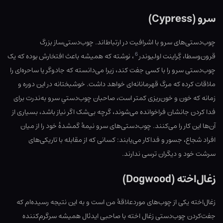
سرو (Cypress)
چوب‌دستی‌های سرو با اشرافیت در ارتباط‌اند. چوب‌دستی‌ساز بزرگ
6
قرون‌وسطا، گِراینت اولیوندر
، نوشته که همیشه باعث افتخارش بوده که یک
چوب‌دستی سرو را با کسی جفت کند، زیرا می‌دانسته که جادوگر یا ساحره‌ای را
ملاقات کرده که مرگ قهرمانانه‌ای خواهد داشت. خوشبختانه در این دوره و
زمانه که خون و خون‌ریزی کمتر است، صاحبان چوب‌دستیِ سرو به‌ندرت برای
فدا کردن جانشان فراخوانده می‌شوند، گرچه بی‌شک اگر نیاز باشد، بسیاری از
آن‌ها این کار را می‌کنند. چوب‌دستی‌های سرو نیمهٔ گمشدهٔ خود را از میان
افراد شجاع، جسور و فداکار می‌یابند: کسانی که از مقابله با تاریکی‌های
سرشت خود و دیگران ترسی ندارند.
زغال‌اخته (Dogwood)
زغال‌اخته یکی از چوب‌های موردعلاقهٔ من است و به این نتیجه رسیده‌ام که
جفت‌کردن چوب‌دستی زغال اخته با صاحبی ایدئال همیشه سرگرم‌کننده