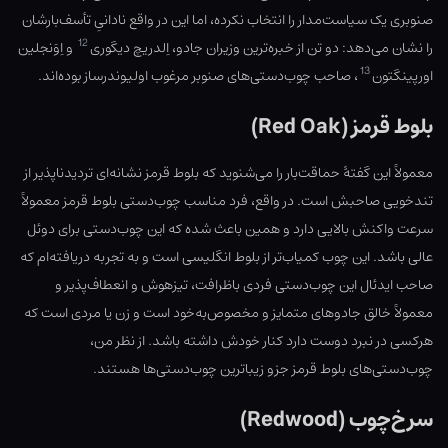
صنوبری یک سیاست‌مدار را انتخاب نکرده، اما این در واقع نادانیِ تأسف‌بارشان
12
را نشان می‌دهد: دو تن از خبره‌ترین وزیران جادو، اِلدریچ دیگوری
و اِوَنجلین
13
اورپینگتون
، صاحب چوب‌دستی‌های صنوبر مرغوب اولیوندرساز بوده‌اند.
بلوط قرمز (Red Oak)
معمولاً این گفتهٔ حماقت‌بار را می‌شنوید که بلوط قرمز نشانه‌ای تردیدناپذیر از
تندخویی صاحبش است. در واقع، فرد مناسب چوب‌دستی بلوط قرمز معمولاً
سرعت واکنش بالایی دارد و همین باعث شده که این چوب‌دستی برای دوئل
عالی باشد. این چوب کمیاب‌تر از بلوط انگلیسی است و به تجربه دریافته‌ام که
صاحب ایدئال این چوب‌دستی فردی باظرافت، تیزهوش و انعطاف‌پذیر و
معمولاً خالق جادوهای متمایز و مخصوص‌به‌خود است و زن یا مردی است که
هرکسی در نبرد دوست دارد کنار خودش داشته باشد. از نظر من،
چوب‌دستی‌های بلوط قرمز جزو زیباترین چوب‌دستی‌ها هستند.
سرخ‌چوب (Redwood)