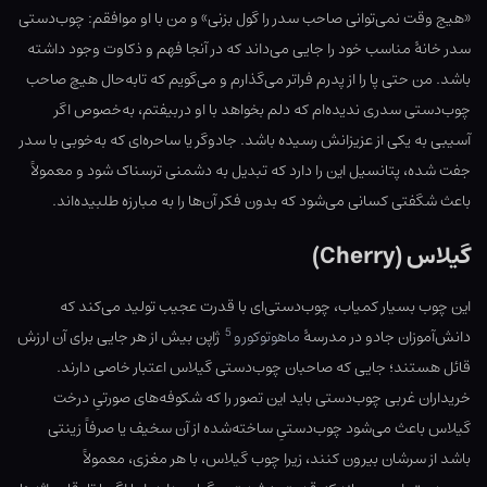
«هیج وقت نمی‌توانی صاحب سدر را گول بزنی» و من با او موافقم: چوب‌دستی
سدر خانهٔ مناسب خود را جایی می‌داند که در آنجا فهم و ذکاوت وجود داشته
باشد. من حتی پا را از پدرم فراتر می‌گذارم و می‌گویم که تابه‌حال هیچ صاحب
چوب‌دستی سدری ندیده‌ام که دلم بخواهد با او دربیفتم، به‌خصوص اگر
آسیبی به یکی از عزیزانش رسیده باشد. جادوگر یا ساحره‌ای که به‌خوبی با سدر
جفت شده، پتانسیل این را دارد که تبدیل به دشمنی ترسناک شود و معمولاً
باعث شگفتی کسانی می‌شود که بدون فکر آن‌ها را به مبارزه طلبیده‌اند.
گیلاس (Cherry)
این چوب بسیار کمیاب، چوب‌دستی‌ای با قدرت عجیب تولید می‌کند که
5
دانش‌آموزان جادو در مدرسهٔ
ماهوتوکورو
ژاپن بیش از هر جایی برای آن ارزش
قائل هستند؛ جایی که صاحبان چوب‌دستی گیلاس اعتبار خاصی دارند.
خریداران غربی چوب‌دستی باید این تصور را که شکوفه‌های صورتیِ درخت
گیلاس باعث می‌شود چوب‌دستیِ ساخته‌شده از آن سخیف یا صرفاً زینتی
باشد از سرشان بیرون کنند، زیرا چوب گیلاس، با هر مغزی، معمولاً