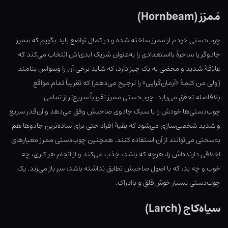
مَمرَز (Hornbeam)
چوب‌دستی خودم از ممرز ساخته شده و در کمال تواضع باید بگویم که ممرز
جادوگر یا ساحرهٔ بااستعدادی را به‌عنوان شریک ابدی‌اش انتخاب می‌کند که
علاقهٔ شدید و محضی به یک چیز دارد، که شاید برخی آن را وسواس بنامند
(ولی من کلمهٔ «آرمان‌گرایی» را ترجیح می‌دهم) که تقریباً تمام مواقع
بلافاصله تحقق می‌یابد. چوب‌دستی ممرز تقریباً سریع‌تر از تمامی
چوب‌دستی‌ها خودش را با سبک جادوی صاحبش وفق می‌دهد و آن‌قدر سریع
و شدید شخصی‌سازی می‌شود که بقیهٔ افراد حتی برای ساده‌ترین جادوها هم
به‌سختی می‌توانند از آن استفاده کنند. همچنین چوب‌دستی ممرز معیارهای
اخلاقی دارنده‌اش را، هرچه که باشد، جذب می‌کند و از انجام هر کاری، چه
خوب و چه بد، که با اصول صاحبش تطابق نداشته باشد، سر باز می‌زند. یک
چوب‌دستی بسیار خوش‌قلق و باادراک.
سیاه‌کاج (Larch)