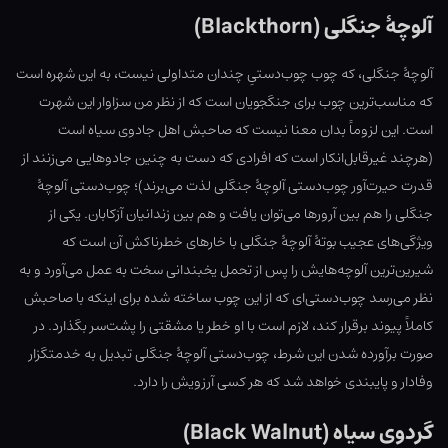
آلوچهٔ جنگلی (Blackthorn)
آلوچهٔ جنگلی، که چوب چوب‌دستیِ چندان متداولی نیست، به این شهره است
که مناسب‌ترین چوب برای جنگجویان است که از نظر من سزاوار این شهرت
است. این لزوماً بدان معنا نیست که صاحبش اهل جادوی سیاه است
(هرچند غیرقابل‌انکار است که افرادی که دست به چنین جادوهایی می‌زنند از
قدرت حیرت‌‎آور چوب‌دستی آلوچهٔ جنگلی لذت می‌برند)؛ چوب‌دستی آلوچهٔ
جنگلی را هم بین آرورها می‌توان یافت و هم بین زندانیان آزکابان. یکی از
ویژگی‌های عجیب بوتهٔ آلوچهٔ جنگلی با خارهای خطرناکش آن است که
شیرین‌ترین آلوچه‌هایش را پس از تحمل یخبندانی سخت به عمل می‌آورد و به
نظر می‌رسد چوب‌دستی‌ای که از این چوب ساخته شده برای اینکه با صاحبش
کاملاً پیوند برقرار کند، لازم است با او خطر یا مشقتی را پشت‌سر بگذارد. در
صورت برآورده شدن این شرط، چوب‌دستی آلوچهٔ جنگلی تبدیل به خدمتگزار
وفادار و پایبندی خواهد شد که هر کسی آرزویش را دارد.
گردوی سیاه (Black Walnut)