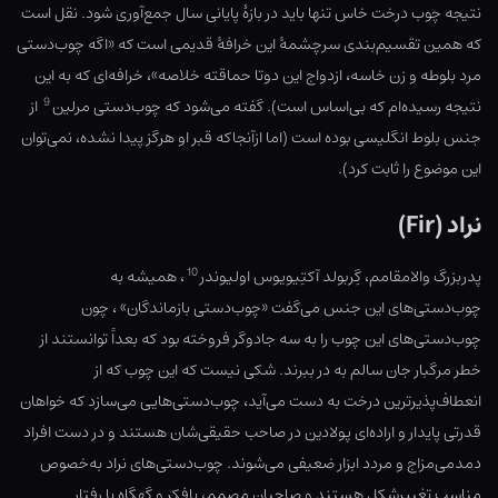
نتیجه چوب درخت خاس تنها باید در بازهٔ پایانی سال جمع‌آوری شود. نقل است
که همین تقسیم‌بندی سرچشمهٔ این خرافهٔ قدیمی است که «اگه چوب‌دستی
مرد بلوطه و زن خاسه، ازدواج این دوتا حماقته خلاصه»، خرافه‌ای که به این
9
نتیجه رسیده‌ام که بی‌اساس است). گفته می‌شود که چوب‌دستی مرلین
از
جنس بلوط انگلیسی بوده است (اما ازآنجاکه قبر او هرگز پیدا نشده، نمی‌توان
این موضوع را ثابت کرد).
نراد (Fir)
10
پدربزرگ والامقامم، گِربولد آکتِیویوس اولیوندر
، همیشه به
چوب‌دستی‌های این جنس می‌گفت «چوب‌دستی بازماندگان» ، چون
چوب‌دستی‌های این چوب را به سه جادوگر فروخته بود که بعداً توانستند از
خطر مرگبار جان سالم به در ببرند. شکی نیست که این چوب که از
انعطاف‌پذیرترین درخت به دست می‌آید، چوب‌دستی‌هایی می‌سازد که خواهان
قدرتی پایدار و اراده‌ای پولادین در صاحب حقیقی‌شان هستند و در دست افراد
دمدمی‌مزاج و مردد ابزار ضعیفی می‌شوند. چوب‌دستی‌های نراد به‌خصوص
مناسب تغییرشکل هستند و صاحبان مصمم، بافکر و گهگاه با رفتار