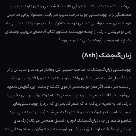
می‌کند و اغلب دیده‌ام که مشتریانی که جذبهٔ شخصی زیادی دارند، بهترین
هماهنگی را با چوب‌دستی چوب درخت سیب می‌یابند. معمولاً برخی صاحبان
چوب‌دستی سیب توانایی عجیبی در صحبت‌‌کردن با سایر موجودات جادویی به
زبان بومی‌شان دارند، از جمله نویسندهٔ مشهور کتاب
آدم‌های دریایی: راهنمای
3
جامع زبان و رسوم آن‌ها
، یعنی دیلن ماروود
زبان‌گنجشک (Ash)
چوب‌دستی زبان‌گنجشک به صاحب حقیقی‌اش وفادار می‌ماند و نباید آن را از
دارندهٔ‌ اصلی‌اش به کس دیگری واگذار کرد یا هدیه داد، زیرا قدرت و مهارتش را
از دست می‌دهد. اگر مغز چوب‌دستی از موی تک‌شاخ باشد، این گرایش شدید
می‌شود. خرافات قدیمی در مورد چوب‌دستی‌ها به‌ندرت ارزش بررسی دقیق را
دارند، اما به تجربه دریافته‌ام که شعر قدیمی‌ای که دربارهٔ چوب‌دستی‌های
تیس، شاه‌بلوط، زبان‌گنجشک و فندق گفته می‌شود (تیس شایعه می‌سازه،
شاه‌بلوط هم وراجه، زبان‌گنجشک لج‌بازه، فندق همه‌ش می‌ناله) رگه‌های
کوچکی از حقیقت دارد. طبق تجربهٔ من، آن‌دسته از جادوگران و ساحره‌هایی که