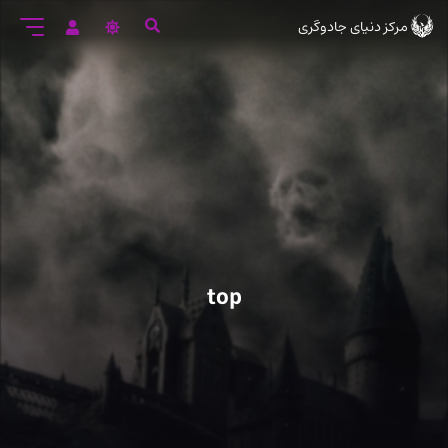
رود
مرکز دنیای جادوگری
ه
تن
صلی
top