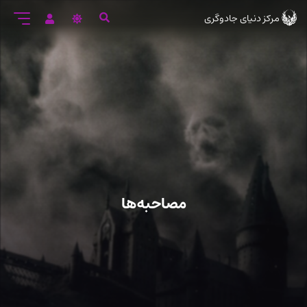
رود
مرکز دنیای جادوگری
ه
تن
صلی
مصاحبه‌ها