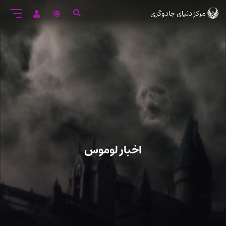
رود
مرکز دنیای جادوگری
ه
تن
صلی
اخبار لوموس