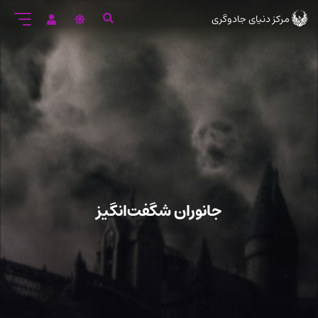
رود
مرکز دنیای جادوگری
ه
تن
صلی
جانوران شگفت‌انگیز