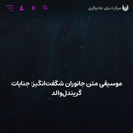
رود
مرکز دنیای جادوگری
ه
تن
صلی
موسیقی متن جانوران شگفت‌انگیز: جنایات
گریندل‌والد