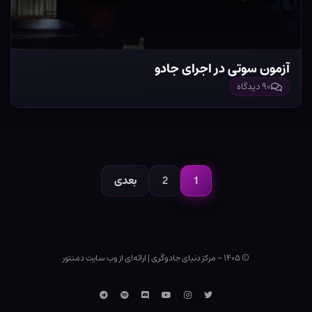
آزمون سوتی در اجرای جادو
۹۰ دیدگاه
صفحه‌بندی
نوشته‌ها
1
2
بعدی
صفحه
صفحه
© ۱۴۰۵ - مرکز دنیای جادوگری
|
ارائه‌ای از وب ‌سایت دمنتور
توییتر
اینستاگرام
یوتوب
Discord
اسپاتیفای
تلگرام