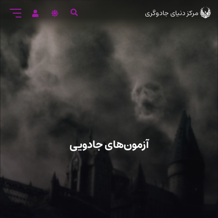
رود
مرکز دنیای جادوگری
ه
تن
صلی
آزمون‌های جادویی