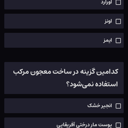
اورارد
اونز
ایمز
کدامین گزینه در ساخت معجون مرکب
استفاده نمی‌شود؟
انجیر خشک
پوست مار درختی آفریقایی