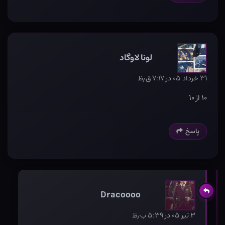
لونا لاوگاد
۳۱ خرداد ۰۵ در ۷:۱۷ ق٫ظ
۱۰ از ۱۰
پاسخ
Dracoooo
۳ تیر ۰۵ در ۵:۳۹ ب٫ظ