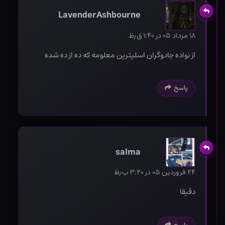
LavenderAshbourne
۱۸ مرداد ۰۵ در ۱:۴۰ ق٫ظ
از نواده جادوگران اسلیترین معلومه که ده از ده شده
پاسخ
salma
۲۴ فروردین ۰۵ در ۳:۲۰ ب٫ظ
دقیقا