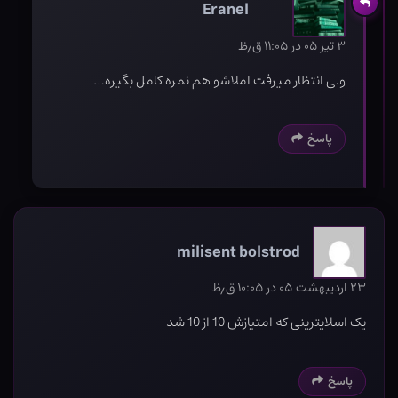
Eranel
۳ تیر ۰۵ در ۱۱:۰۵ ق٫ظ
ولی انتظار میرفت املاشو هم نمره کامل بگیره…
پاسخ
milisent bolstrod
۲۳ اردیبهشت ۰۵ در ۱۰:۰۵ ق٫ظ
یک اسلایترینی که امتیازش 10 از 10 شد
پاسخ