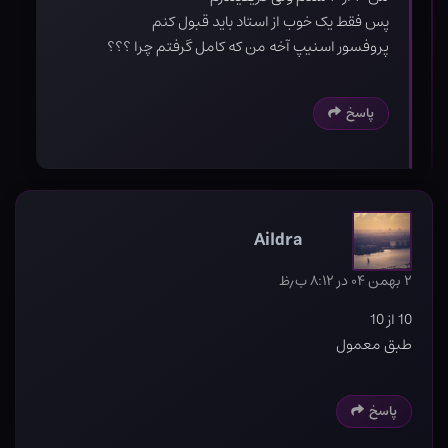
پس فقط یک خوب از استاد باید قبول کنم
پروفسور اسنیپ آخه من که کامل گرفتم چرا ؟؟؟
پاسخ
Aildra
۲ بهمن ۰۴ در ۸:۱۲ ب٫ظ
10 از 10
طبق معمول
پاسخ