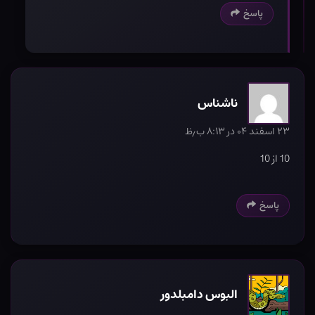
پاسخ
ناشناس
۲۳ اسفند ۰۴ در ۸:۱۳ ب٫ظ
10 از 10
پاسخ
البوس دامبلدور