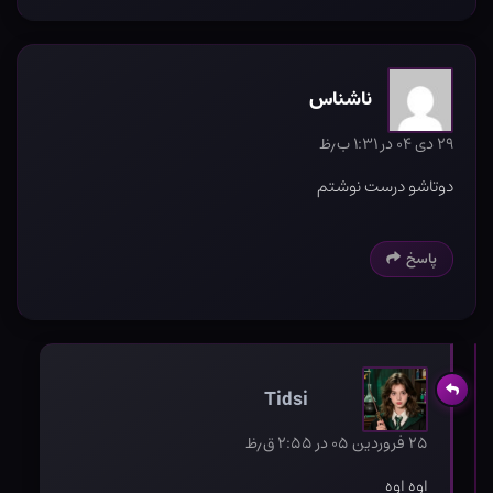
ناشناس
۲۹ دی ۰۴ در ۱:۳۱ ب٫ظ
دوتاشو درست نوشتم
پاسخ
Tidsi
۲۵ فروردین ۰۵ در ۲:۵۵ ق٫ظ
اوه اوه