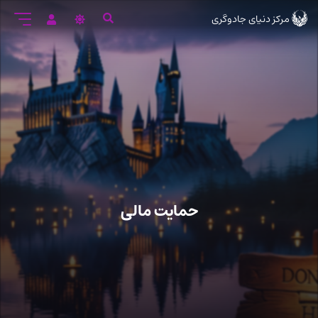
رود
مرکز دنیای جادوگری
ه
تن
صلی
حمایت مالی