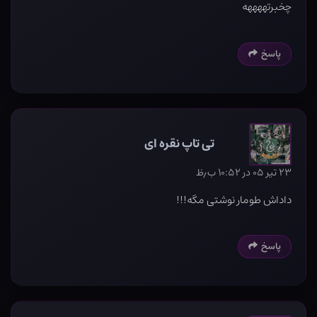
چخبرتههههه
پاسخ
تی تاپ نقره ای
۲۳ تیر ۰۵ در ۱۰:۵۲ ب٫ظ
داداش طومار نوشتی مگه!!!
پاسخ