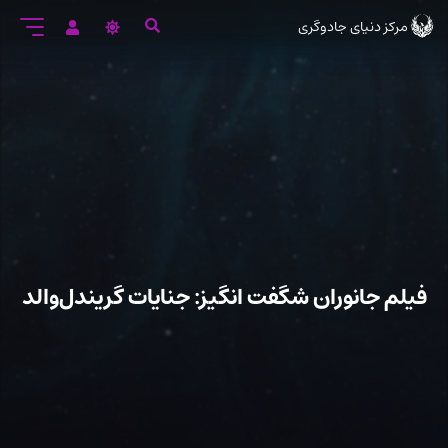
رود
مرکز دنیای جادوگری
ه
تن
صلی
فیلم جانوران شگفت انگیز: جنایات گریندل‌والد