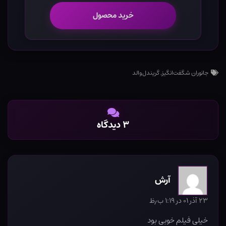
خرید محصول
جانوران شگفت‌انگیز
,
گریندل‌والد
۳ دیدگاه
آرش
۲۳ آذر ۰۱ در ۱:۱۹ ب٫ظ
خیلی فیلم خوبی بود