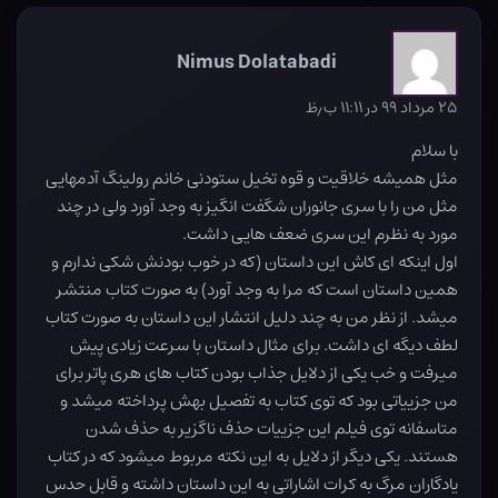
Nimus Dolatabadi
۲۵ مرداد ۹۹ در ۱۱:۱۱ ب٫ظ
با سلام
مثل همیشه خلاقیت و قوه تخیل ستودنی خانم رولینگ آدمهایی
مثل من را با سری جانوران شگفت انگیز به وجد آورد ولی در چند
مورد به نظرم این سری ضعف هایی داشت.
اول اینکه ای کاش این داستان (که در خوب بودنش شکی ندارم و
همین داستان است که مرا به وجد آورد) به صورت کتاب منتشر
میشد. از نظر من به چند دلیل انتشار این داستان به صورت کتاب
لطف دیگه ای داشت. برای مثال داستان با سرعت زیادی پیش
میرفت و خب یکی از دلایل جذاب بودن کتاب های هری پاتر برای
من جزییاتی بود که توی کتاب به تفصیل بهش پرداخته میشد و
متاسفانه توی فیلم این جزییات حذف ناگزیر به حذف شدن
هستند. یکی دیگر از دلایل به این نکته مربوط میشود که در کتاب
یادگاران مرگ به کرات اشاراتی به این داستان داشته و قابل حدس