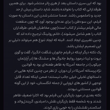
بود که این سری داستان بعد از هری پاتر منتشر شود. برای همین
طرفدارانی که کتاب را نخوانده باشند شاید داستان بیش از حد
جدید و ناملموس باشد. ضمنا منتشر شدن این داستان به صورت
فیلم، این سوءظن را برای عده‌ای بوجود آورد که چون منفعت
مالی فیلم بیشتر از کتاب است(چون مخاطبان فیلم، طرفداران
کتاب را هم شامل میشوند)، خانم رولینگ ترجیح داده اند که
چنین تغییری ایجاد کنند. البته که ایجاد تنوع هم میتواند دلیلی بر
این تصمیم ایشان باشد.
یک نکته دیگر اینکه در فیلم جانوران شگفت انگیز۱، گفت و گوی
نیوت و تینا درمورد روابط جادوگر ها و مشنگ ها (در آپارتمان
جیکوب) در جامعه آمریکا به ظاهر طعنه‌ای بود به قوانین
نژادپرستانه آمریکا در آن دوران. از نظر من چنین کنایه هایی در
داستانهای تخیلی خیلی جالب نیستند؛ ضمن اینکه تعداد قابل
توجهی از کشور های اروپایی از جمله انگلستان، خود از این گونه
قوانین مستثنی نبودند.
نکته بعدی در مورد بازیگران این فیلم بود که اکثرا ضعیف ظاهر
شدند و به شخصه فقط بازیگران نقش دامبلدور، گریندل‌والد و
اسکمندر نقششان را به خوبی بازی کردند.