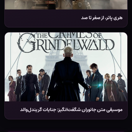
هری پاتر، از صفر تا صد
موسیقی متن جانوران شگفت‌انگیز: جنایات گریندل‌والد