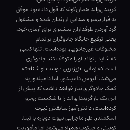
گریندل‌والد همان‌گونه که قول داده بود موفق
به فرار پرسر و صدایی از زندان شده و مشغول
گرد آوردن طرفداران بیشتری برای آرمان خود،
یعنی ترفیع جایگاه جادوگران بر تمام
مخلوقات غیرجادویی، بوده‌است. تنها کسی
که شاید بتواند او را متوقف کند جادوگری
است که زمانی عزیزترین دوست او شناخته
می‌شد، آلبوس دامبلدور. اما دامبلدور به
کمک جادوگری نیاز خواهد داشت که پیش از
این یک بار گریندل‌والد را با شکست روبرو
کرده‌است، دانش‌آموز سابقش نیوت
اسکمندر. طی ماجرایی نیوت دوباره با تینا،
کویینی و جیکوب همراه می‌شود اما مأموریت