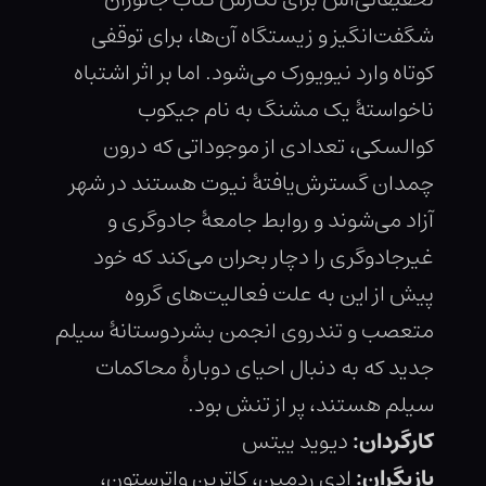
شگفت‌انگیز و زیستگاه آن‌ها، برای توقفی
کوتاه وارد نیویورک می‌شود. اما بر اثر اشتباه
ناخواستهٔ یک مشنگ به نام جیکوب
کوالسکی، تعدادی از موجوداتی که درون
چمدان گسترش‌یافتهٔ نیوت هستند در شهر
آزاد می‌شوند و روابط جامعهٔ جادوگری و
غیرجادوگری را دچار بحران می‌کند که خود
پیش از این به علت فعالیت‌های گروه
متعصب و تندروی انجمن بشردوستانهٔ سیلم
جدید که به دنبال احیای دوبارهٔ محاکمات
سیلم هستند، پر از تنش بود.
کارگردان:
دیوید ییتس
بازیگران:
ادی ردمین، کاترین واترستون،