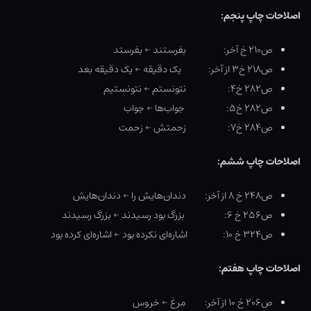
اصلاحات چاپ پنجم:
ص۲۱۰ خ آخر: بفرستند ← بفرستد
ص۲۱۸ خ۳ از آخر: یک دقیقه ← یک دقیقه بعد
ص۲۸۲ خ۴: نتونستم ← نتونستیم
ص۲۸۲ خ۵: جواب‌ها ← جواب
ص۲۸۴ خ۷: زحمتش ← زحمت
اصلاحات چاپ ششم:
ص۲۴۸ خ ۸ از آخر: دندان‌هایش را ← دندان‌هایش
ص۲۵۶ خ ۶: بزرگ بود رسیدند ← بزرگ رسیدند
ص۳۲۴ خ ۱۰: اشاره‌ای نکرده بود ← اشاره‌ای کرده بود
اصلاحات چاپ هفتم:
ص۲۰۶ خ ۱۰ از آخر: مرغ ← خروس