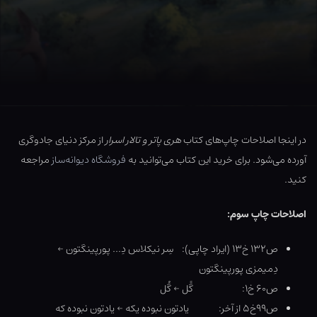
در اینجا اصلاحات چاپ‌های کتاب
هری پاتر و تالار اسرار
از مرکز دنیای جادوگری
آورده می‌شود. برای خرید این کتاب می‌توانید به
فروشگاه دیوانه‌ساز
مراجعه
کنید.
اصلاحات چاپ سوم:
ص۱۳۲ خ۱۳ (ایراد چاپی): سِر نیکلاس دِ… پورپینگتون ←
دِمیمزی پورپینگتون
ص۶۰ خ۱: گًل ← گُل
ص۹۹خ۵ از آخر: یادتون نبوده یکه ← یادتون نبوده که