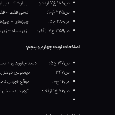
ص۱۸۸ خ۷ از آخر: پر از شک ← پر از اشک
ص۲۲۵ خ۱۰: کسی فقط ← فقط
ص۲۸۰ خ۵: چیزهای ← چیزهایی
ص۳۵۹ خ۷ از آخر: زیر سیاه ← زیر سایه
اصلاحات نوبت چهارم و پنجم:
ص۱۹۷ خ۵: دسته‌جاورهای ← دسته‌جاروهای
ص۳۴۷ نیمبوس دوهزار: دسته‌جاوری ← دسته‌جاروی
ص۱۴ خ۶: موقع خوردن ناهار ← موقع خوردن شام
ص۷۴ خ۱ از آخر: توی در دستش ← توی دستش