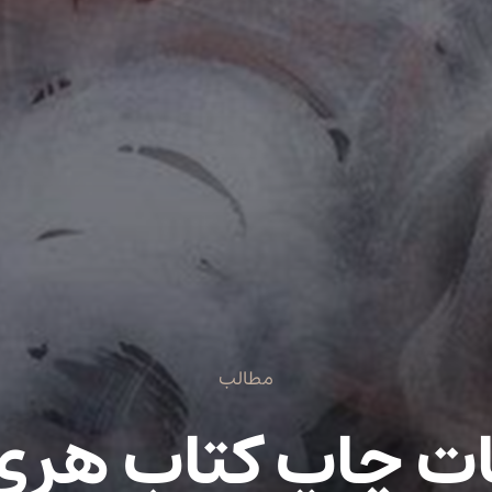
مطالب
ت چاپ کتاب هری پ