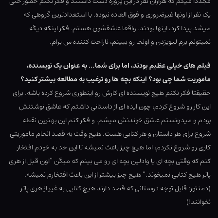
مجددا میگم که هزاران نفر در این پروژه دست داشتند و فکر نکنم حضور حتی
یک نفر از اونها غیرضروری و فوق العاده نبوده. با استعدادترین گروهی که
میشد پیدا کرد، اینها بودند. واقعا عاشقشون هستم. فکر اینکه دیگه
نمیتونم برم لیویزدن و اونجا رو ببینم، ناراحت کننده س برام.
فیلم های خیلی عظیم بودند، اما برای شما… به عنوان یک نویسنده،
ماموریت شما چی بود؟ اینکه بچه ها رو ترغیب به مطالعه بیشتر کنید؟
حقیقتا فکر نکنم هیچ نویسنده ای کارش رو اینطوری شروع کرده باشه. برای
این کار رو شروع کردم، چون ایده ای از داستانی داشتم که عاشق نوشتنش
بودم و میدونستم عاشق خوندنش میشم. و فکر کنم این بهترین نقطه
شروع برای هر داستان و هر کتابی هست. هیچ وقت به قصد انجام ماموریتی
کاری رو شروع نکردم، اما هیچ چیز باعث نمیشه تا این حد به خودم افتخار
کنم که وقتی بچه ای یا وادلین بچه ای رو می بینم که میگن “اون قبل از هری
پاتر هیچ کتابی نمیخوند.” هیچ چیز بیشتر از این باعث افتخارم نمیشه.
(دمنتور: قابل توجه دوستانی که قصد دارند هیچ کتابی به غیر از هری پاتر
نخوانند!)