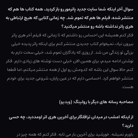
سوال آخر اینکه شما سایت جدید پاترمور رو باز کردید، همه کتاب ها هم که
منتشر شده، فیلم ها هم که تموم شد. چه زمانی کتابی که هیچ ارتباطی به
هری پاتر نداشته باشه رو منتشر میکنید؟
فکر کنم همیشه این احساس رو داشتم که تا زمانی که فیلم آخر هری پاتر
بیرون نیاد، نمیخوام کتاب جدیدی منتشر کنم برای اینکه پاتر پدیده خیلی
بزرگی تو زندگی من شد. از روزی که یادگاران تموم شد، خیلی سخت دارم به
نوشتن ادامه میدم، برای همین الان خیلی دست نوشته های زیادی دارم. فکر
کنم حالا سوال این باشه که کدومش رو اول از همه منتشر میکنم، اما قطعا
منتشر خواهم کرد. احساسی دارم که در عین پایان، شروعی جدید برای خودم
هست.
مصاحبه رسانه های دیگر با رولینگ: (
ویدیو
)
از اینکه امشب در میدان ترافلگار برای آخرین هری اتر اومددید، چه حسی
دارید؟
باورم نمیشه. خورشید برای آخرین بار می تابه. فکر کنم که همه چیز در