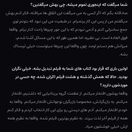
شما میگفت که اینجوری تموم میشه، چی بهش میگفتین؟
صادقانه بگم که اگر کسی به من میگفت این اتفاق ها میافته، فکر کنم بهش
میگفتم من از پس این کار برنمیام. در طبعیت من این نبود که بتونم توی
جمع سخنرانی کنم و آدمی نبودم که با این جور چیزها راحت کنار بیام. واقعا
فوق العاده است. بی نظیره، اما همین طور که با این مسائل آشنا شدم،
میزانش هم دستم اومد چون واقعا این چیزها میتونست خیلی ترسناک
بشه.
اولین باری که قرار بود کتاب های شما به فیلم تبدیل بشه، خیلی نگران
بودید. حالا که همش گذشته و هشت فیلم اکران شده، چه حسی در
موردشون دارید؟
واقعا بهشون افتخار میکنم. از عظمت گروه بریتانیایی که داشتیم، افتخار
میکنم. به بازیگرانش، مخصوصا بازیگران نوجوانش افتخار میکنم. واقعا به
خودم افتخار میکنم. آدم های درستی رو برای این کار انتخاب کردم و فکر کنم
همه از فیلم آخر لذت ببرند. به نظرم بهترین فیلم شده. واقعا به نظرم همه
ازش خیلی خوششون میاد.