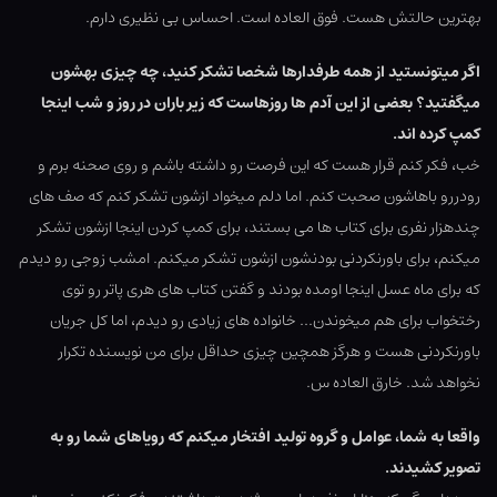
بهترین حالتش هست. فوق العاده است. احساس بی نظیری دارم.
اگر میتونستید از همه طرفدارها شخصا تشکر کنید، چه چیزی بهشون
میگفتید؟ بعضی از این آدم ها روزهاست که زیر باران در روز و شب اینجا
کمپ کرده اند.
خب، فکر کنم قرار هست که این فرصت رو داشته باشم و روی صحنه برم و
رودررو باهاشون صحبت کنم. اما دلم میخواد ازشون تشکر کنم که صف های
چندهزار نفری برای کتاب ها می بستند، برای کمپ کردن اینجا ازشون تشکر
میکنم، برای باورنکردنی بودنشون ازشون تشکر میکنم. امشب زوجی رو دیدم
که برای ماه عسل اینجا اومده بودند و گفتن کتاب های هری پاتر رو توی
رختخواب برای هم میخوندن… خانواده های زیادی رو دیدم، اما کل جریان
باورنکردنی هست و هرگز همچین چیزی حداقل برای من نویسنده تکرار
نخواهد شد. خارق العاده س.
واقعا به شما، عوامل و گروه تولید افتخار میکنم که رویاهای شما رو به
تصویر کشیدند.