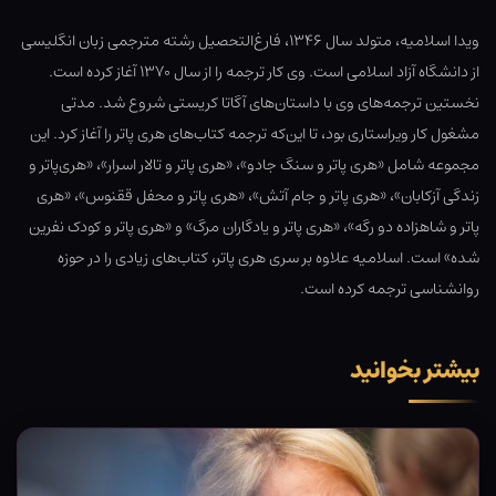
ویدا اسلامیه، متولد سال ۱۳۴۶، فارغ‌التحصیل رشته مترجمی زبان انگلیسی
از دانشگاه آزاد اسلامی است. وی کار ترجمه را از سال ۱۳۷۰ آغاز کرده است.
نخستین ترجمه‌‏های وی با داستان‏‌های آگاتا کریستی شروع شد. مدتی
مشغول کار ویراستاری بود، تا این‌‏که ترجمه کتاب‌های هری پاتر را آغاز کرد. این
مجموعه شامل «هری پاتر و سنگ جادو»، «هری پاتر و تالار اسرار»، «هری‌پاتر و
زندگی آزکابان»، «هری پاتر و جام آتش»، «هری پاتر و محفل ققنوس»، «هری
پاتر و شاهزاده دو رگه»، «هری پاتر و یادگاران مرگ» و «هری پاتر و کودک نفرین
شده» است. اسلامیه علاوه بر سری هری پاتر، کتاب‌‏های زیادی را در حوزه
روانشناسی ترجمه کرده ‌است.
بیشتر بخوانید