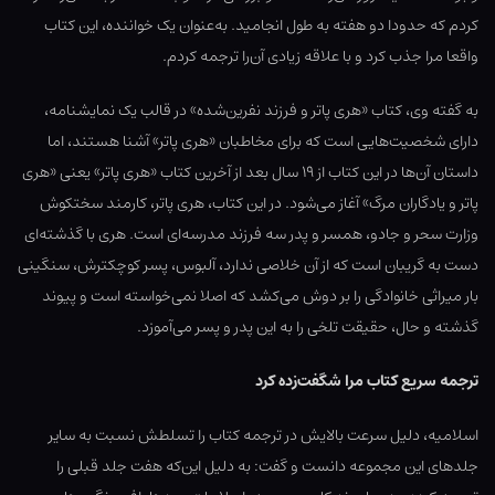
کردم که حدودا دو هفته به طول انجامید. به‌عنوان یک خواننده، این کتاب
واقعا مرا جذب کرد و با علاقه زیادی آن‌را ترجمه کردم.
به گفته وی، کتاب «هری پاتر و فرزند نفرین‌شده» در قالب یک نمایشنامه،
دارای شخصیت‌هایی است که برای مخاطبان «هری پاتر» آشنا هستند، اما
داستان آن‌ها در این کتاب از ۱۹ سال بعد از آخرین کتاب «هری پاتر» یعنی «هری
پاتر و یادگاران مرگ» آغاز می‌شود. در این کتاب، هری پاتر، کارمند سختکوش
وزارت سحر و جادو، همسر و پدر سه فرزند مدرسه‌ای است. هری با گذشته‌ای
دست به گریبان است که از آن خلاصی ندارد، آلبوس، پسر کوچکترش، سنگینی
بار میراثی خانوادگی را بر دوش می‌کشد که اصلا نمی‌خواسته است و پیوند
گذشته و حال، حقیقت تلخی را به این پدر و پسر می‌آموزد.
ترجمه سریع کتاب مرا شگفت‌زده‌ کرد
اسلامیه، دلیل سرعت بالایش در ترجمه کتاب را تسلطش نسبت به سایر
جلدهای این مجموعه دانست و گفت: به دلیل این‌که هفت جلد قبلی را