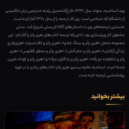
ویدا اسلامیه، متولد سال ۱۳۴۶، فارغ‌التحصیل رشته مترجمی زبان انگلیسی
از دانشگاه آزاد اسلامی است. وی کار ترجمه را از سال ۱۳۷۰ آغاز کرده است.
نخستین ترجمه‌‏های وی با داستان‏‌های آگاتا کریستی شروع شد. مدتی
مشغول کار ویراستاری بود، تا این‌‏که ترجمه کتاب‌های هری پاتر را آغاز کرد. این
مجموعه شامل «هری پاتر و سنگ جادو»، «هری پاتر و تالار اسرار»، «هری‌پاتر و
زندگی آزکابان»، «هری پاتر و جام آتش»، «هری پاتر و محفل ققنوس»، «هری
پاتر و شاهزاده دو رگه»، «هری پاتر و یادگاران مرگ» و «هری پاتر و کودک نفرین
شده» است. اسلامیه علاوه بر سری هری پاتر، کتاب‌‏های زیادی را در حوزه
روانشناسی ترجمه کرده ‌است.
بیشتر بخوانید