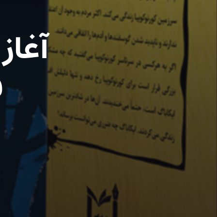
آغاز
ف