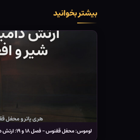
بیشتر بخوانید
لوموس: محفل ققنوس – فصل ۱۸ و ۱۹: ارتش دامبلدور، شیر و افعی