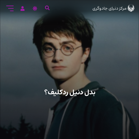
رود
مرکز دنیای جادوگری
ه
تن
صلی
بدل دنیل ردکلیف؟