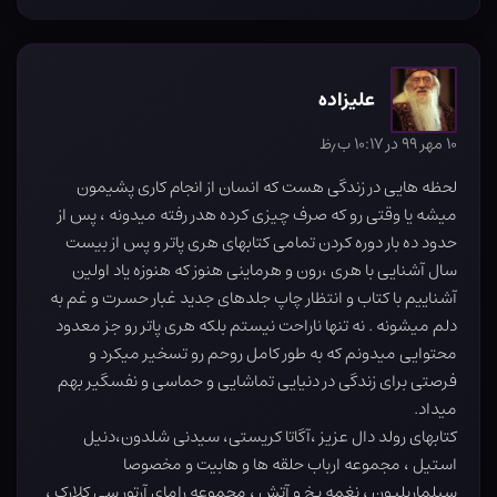
علیزاده
۱۰ مهر ۹۹ در ۱۰:۱۷ ب٫ظ
لحظه هایی در زندگی هست که انسان از انجام کاری پشیمون
میشه یا وقتی رو که صرف چیزی کرده هدر رفته میدونه ، پس از
حدود ده بار دوره کردن تمامی کتابهای هری پاتر و پس از بیست
سال آشنایی با هری ،رون و هرماینی هنوز که هنوزه یاد اولین
آشناییم با کتاب و انتظار چاپ جلدهای جدید غبار حسرت و غم به
دلم میشونه . نه تنها ناراحت نیستم بلکه هری پاتر رو جز معدود
محتوایی میدونم که به طور کامل روحم رو تسخیر میکرد و
فرصتی برای زندگی در دنیایی تماشایی و حماسی و نفسگیر بهم
میداد.
کتابهای رولد دال عزیز ،آگاتا کریستی، سیدنی شلدون،دنیل
استیل ، مجموعه ارباب حلقه ها و هابیت و مخصوصا
سیلماریلیون ، نغمه یخ و آتش ، مجموعه رامای آرتور سی کلارک ،