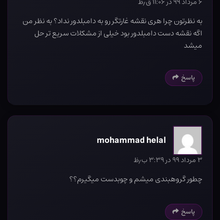
۶ مرداد ۹۹ در ۱۱:۰۶ ق٫ظ
به نظرتون چرا هری نقشه غارتگر رو به دامبلدور نداد؟ به نظر من
اگه نقشه دست دامبلدور بود خیلی از مشکلات سریع تر حل
میشد
پاسخ
mohammad helal
۳ مرداد ۹۹ در ۳:۳۹ ب٫ظ
چطور گروهبندی میشم و چوبدست میگیرم؟؟
پاسخ