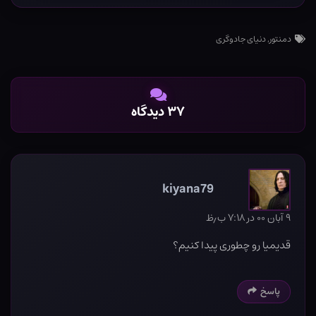
دمنتور
,
دنیای جادوگری
۳۷ دیدگاه
kiyana79
۹ آبان ۰۰ در ۷:۱۸ ب٫ظ
قدیمیا رو چطوری پیدا کنیم؟
پاسخ