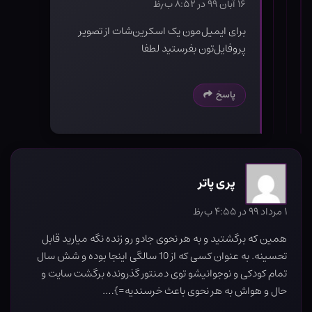
۱۶ آبان ۹۹ در ۸:۵۲ ب٫ظ
برای ایمیل‌مون یک اسکرین‌شات از تصویر
پروفایل‌تون بفرستید لطفا
پاسخ
پری پاتر
۱ مرداد ۹۹ در ۴:۵۵ ب٫ظ
همین که برگشتید و به هر نحوی جادو رو زنده نگه میارید قابل
تحسینه. به عنوان کسی که از 10 سالگی اینجا بوده و شش سال
تمام کودکی و نوجوانیشو توی دمنتور گذرونده برگشت سایت و
حال و هواش به هر نحوی باعث خرسندیه=}….