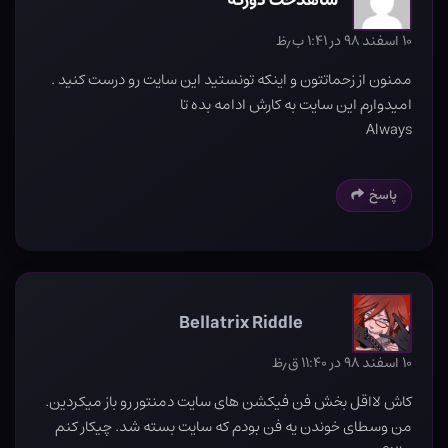
شاهدخت دورگه
۱۰ اسفند ۹۸ در ۱:۴۱ ب٫ظ
ممنون از زحماتتون و اینکه تونستید این سایت رو درست کنید .
امیدوارم این سایت به کارش ادامه بده تا
Always
پاسخ
Bellatrix Riddle
۱۰ اسفند ۹۸ در ۱۱:۴۰ ق٫ظ
کاش لااقل بخش فن فیکشن های سایت دمنتور رو باز میکردین.
من وسطای خوندن یه فن بودم که سایت بسته شد. چیکار کنم