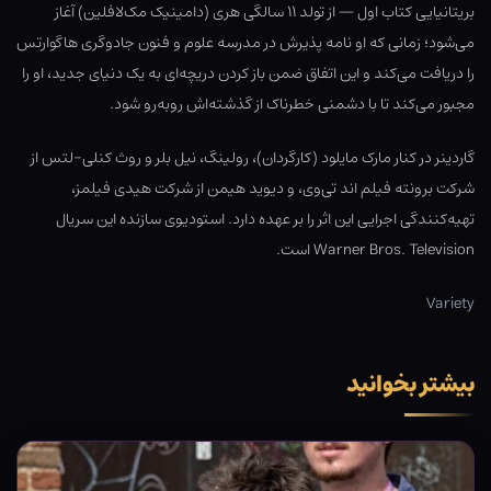
بریتانیایی کتاب اول — از تولد ۱۱ سالگی هری (دامینیک مک‌لافلین) آغاز
می‌شود؛ زمانی که او نامه پذیرش در مدرسه علوم و فنون جادوگری هاگوارتس
را دریافت می‌کند و این اتفاق ضمن باز کردن دریچه‌ای به یک دنیای جدید، او را
مجبور می‌کند تا با دشمنی خطرناک از گذشته‌اش روبه‌رو شود.
گاردینر در کنار مارک مایلود (کارگردان)، رولینگ، نیل بلر و روث کنلی-لتس از
شرکت برونته فیلم اند تی‌وی، و دیوید هیمن از شرکت هیدی فیلمز،
تهیه‌کنندگی اجرایی این اثر را بر عهده دارد. استودیوی سازنده این سریال
Warner Bros. Television است.
Variety
بیشتر بخوانید