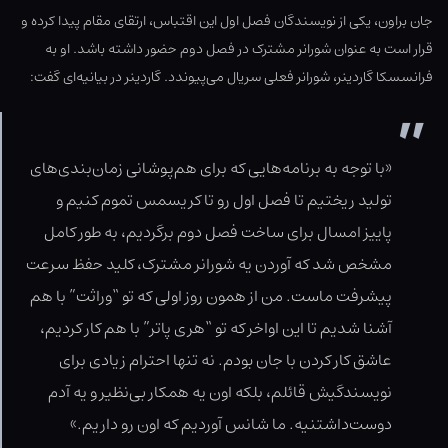
جان براون، یکی از نویسندگان فصل اول این اقتباس، ارتقای مقام پیدا کرده و
قرار است به عنوان شورانر مشترک در فصل دوم حضور داشته باشد. او به
فرانسسکا گاردینر، شورانر فعلی سریال می‌پیوندد. گاردینر در بیانیه‌ای گفت:
«با توجه به برنامه‌هایی که برای هم‌پوشانی زمان‌بندی‌های
تولید ریختیم تا فصل اول رو تا کریسمس تموم کنیم و
پاییز امسال برای ساخت فصل دوم برگردیم، به طور کامل
مشخص شد که آوردن یه شورانر مشترک، کلید حفظ سرعت
پیشرفت ماست. من از همون روز اولی که تو “وراثت” با هم
آشنا شدیم تا این اواخر که تو “هری پاتر” با هم کار کردیم،
عاشق کار کردن با جان بودم. نه تنها احترام زیادی برای
نویسندگیش قائلم، بلکه اون یه همکار بی‌نظیر و یه آدم
دوست‌داشتنیه. ما شانس آوردیم که اون رو داریم.»