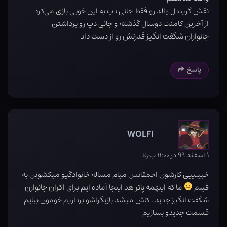
نقش گریندل والد رو فقط جانی دپ به این خوبی بازی می‌کرد
از آخرین کامنت دوسال گذشته و جانی دپ رو برداشتن
جانواران شگفت انگیز قدرتش رو از دست داد
پاسخ
WOLFI
۱ اسفند ۹۹ در ۱۱:۰۰ ب٫ظ
خییلییی کارشون احمقانس میام مساله خانوادگیو میکشونن به
فیلم
ما که اینهمه پاتر هد اینجا آماده ایم برای اکران جانوارن
شگفت انگیز جدید . کاش میشد بازیگراشو برداریم خومون بیایم
قسمت جدیدو بسازیم