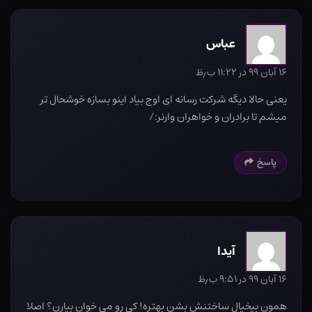
عباس
۱۶ آبان ۹۹ در ۱۱:۲۲ ب٫ظ
یعنی حالا دیگه شرکت رسانه ای اوج بیاد اینو بسازه خوشحال تر
میشم تا برادران و خواهران وارنر:/
پاسخ
آیدا
۱۶ آبان ۹۹ در ۹:۵۱ ب٫ظ
همون بیخیال ساختنش بشن بهتره! کی رو می خوان بیارن؟ اصلا