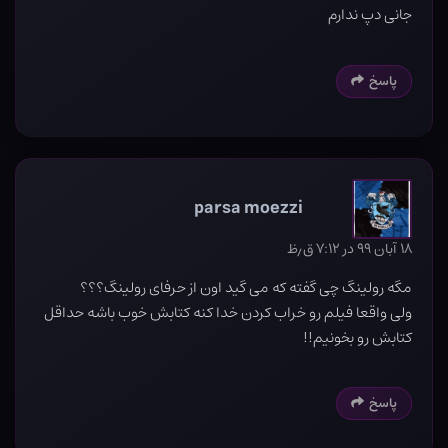
جانی دپ ندارم
پاسخ
parsa moezzi
۱۸ آبان ۹۹ در ۷:۱۲ ق٫ظ
مگه رولینگ چی گفته که می گید اون از حرفای رولینگ؟؟؟
ولی واقعا فیلم رو خراب کردن خدا کنه کتابش خوب باشه حداقل
کتابش رو بخونیم!!
پاسخ