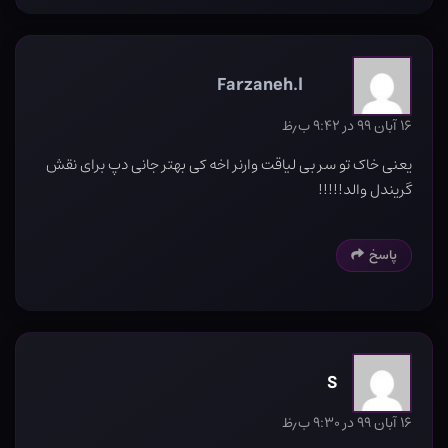
Farzaneh.l
۱۶ آبان ۹۹ در ۹:۴۲ ب٫ظ
یعنی خاک تو سر بی لیاقت وارنر اخه کی بهتر جانی دپ برای نقش
گریندل والد!!!!!
پاسخ
S
۱۶ آبان ۹۹ در ۹:۳۰ ب٫ظ