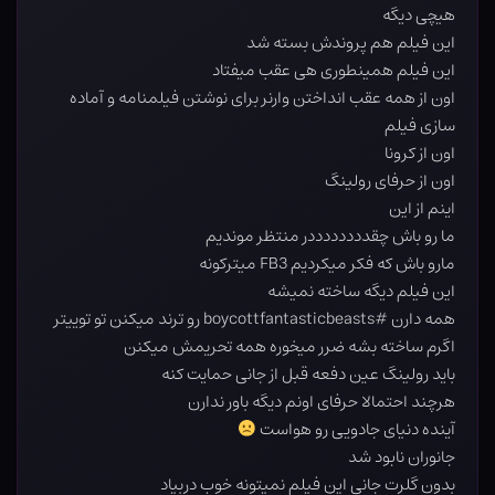
هیچی دیگه
این فیلم هم پروندش بسته شد
این فیلم همینطوری هی عقب میفتاد
اون از همه عقب انداختن وارنر برای نوشتن فیلمنامه و آماده
سازی فیلم
اون از کرونا
اون از حرفای رولینگ
اینم از این
ما رو باش چقددددددددر منتظر موندیم
مارو باش که فکر میکردیم FB3 میترکونه
این فیلم دیگه ساخته نمیشه
همه دارن #boycottfantasticbeasts رو ترند میکنن تو توییتر
اگرم ساخته بشه ضرر میخوره همه تحریمش میکنن
باید رولینگ عین دفعه قبل از جانی حمایت کنه
هرچند احتمالا حرفای اونم دیگه باور ندارن
آینده دنیای جادویی رو هواست
جانوران نابود شد
بدون گلرت جانی این فیلم نمیتونه خوب دربیاد