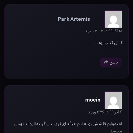
Park Artemis
۱۸ آذر ۹۹ در ۳:۰۳ ب٫ظ
کاش کتاب بود…
پاسخ
moein
۴ آذر ۹۹ در ۱:۳۶ ق٫ظ
امیدوارم نقشش رو به ادم حرفه ای تری بدن گریندال‌والد بهش
میومد