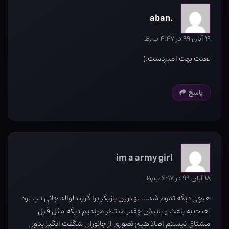
.aban
۱۹ آبان ۹۹ در ۴:۴۷ ب٫ظ
لعنت بهت امبردست:)
پاسخ
im a army girl
۱۸ آبان ۹۹ در ۶:۱۷ ب٫ظ
هیچی دیگه تموم شد… بهترین بازیگر برا گریندلوالد جانی دپ بود
لعنت به باعث و بانیش چقدر منتظر موندیم دیگه مثل قبل
مشتاق نیستم اصلا هیچ تصوری از جانوران شگفت انگیز بدون