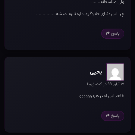
ولی متاسفانه…….
چرا این دنیای جادوگری داره نابود میشه……………
پاسخ
یحیی
۱۷ آبان ۹۹ در ۰:۰۶ ق٫ظ
خاهر این امبر هردوووووو
پاسخ