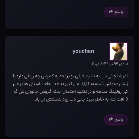
پاسخ
youchan
۱۱ دی ۹۹ در ۸:۴۹ ق٫ظ
ای بابا جانی دپ به نظرم خیلی بهتر اخه به کمپانی چه ربطی داره با
زنش دعواش شده یه کارای می کنن به خدا لطفا داستان های جی
کی رولینگ صدمه وادر نکنید احتمال اینکه فروش جانوران ش گ
3 افت کنه به خاطر نبود جانی دپ زیاد هستش ای بابا
پاسخ