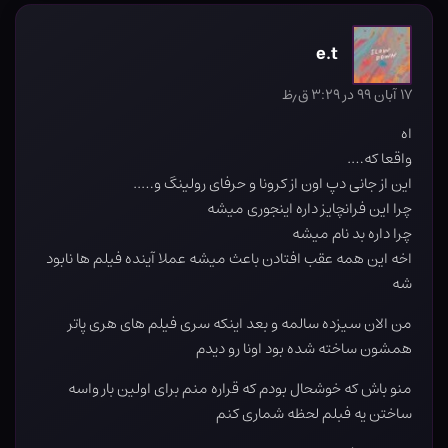
e.t
۱۷ آبان ۹۹ در ۳:۲۹ ق٫ظ
اه
واقعا که….
این از جانی دپ اون از کرونا و حرفای رولینگ و…..
چرا این فرانچایز داره اینجوری میشه
چرا داره بد نام میشه
اخه این همه عقب افتادن باعث میشه عملا آینده فیلم ها نابود
شه
من الان سیزده سالمه و بعد اینکه سری فیلم های هری پاتر
همشون ساخته شده بود اونا رو دیدم
منو باش که خوشحال بودم که قراره منم برای اولین بار واسه
ساختن یه فبلم لحظه شماری کنم