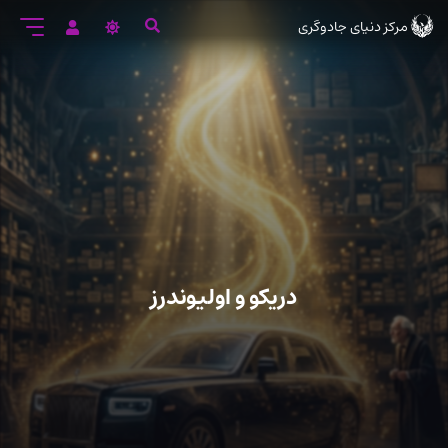
رود
مرکز دنیای جادوگری
ه
تن
صلی
دریکو و اولیوندرز