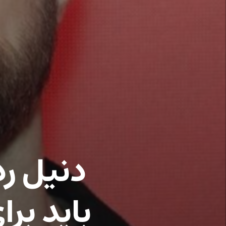
دنیل ر
باید بر