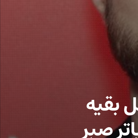
 بقیه
تر صبر