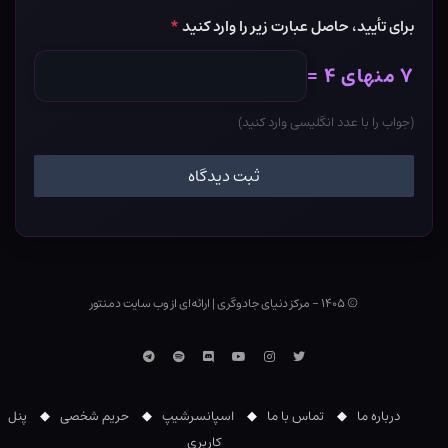
برای تأیید، حاصل عبارت زیر را وارد کنید
*
۷ منهای ۴ =
(جواب را با عدد انگلیسی وارد کنید)
© ۱۴۰۵ - مرکز دنیای جادوگری
|
ارائه‌ای از وب ‌سایت دمنتور
توییتر
اینستاگرام
یوتوب
Discord
اسپاتیفای
تلگرام
درباره ما
تماس با ما
اسپانسرشیپ
حریم شخصی
پنل
کاربری