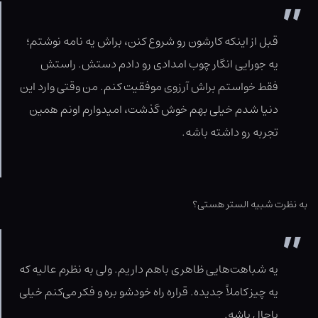
قبل از اینکه کارشون رو شروع کنن، براش یه نامه نوشتم؛
یه جورایی انگار چوب امدادی رو دادم دستش. راستش
فقط خواستم براش آرزوی موفقیت کنم. من وقتی وارد این
دنیا شدم خیلی بهم خوش گذشت، امیدوارم اونم همین
تجربه رو داشته باشه.
به نظرت شبیه الستر هستی؟
یه شباهت‌هایی ظاهری باهم داریم. ولی به نظرم عالیه که
یه چیز کاملاً جدیده. قراره راه خودشو بره و فکر می‌کنم خیلی
باحال باشه.