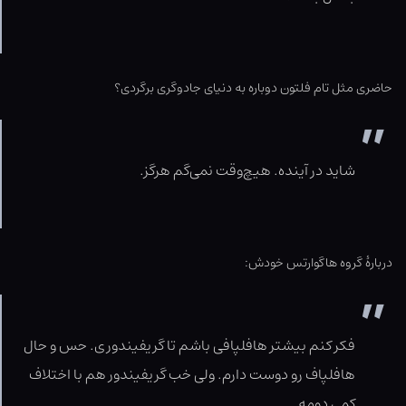
حاضری مثل تام فلتون دوباره به دنیای جادوگری برگردی؟
شاید در آینده. هیچ‌وقت نمی‌گم هرگز.
دربارۀ گروه هاگوارتس خودش:
فکر کنم بیشتر هافلپافی باشم تا گریفیندوری. حس و حال
هافلپاف رو دوست دارم. ولی خب گریفیند‌ور هم با اختلاف
کمی دومه.