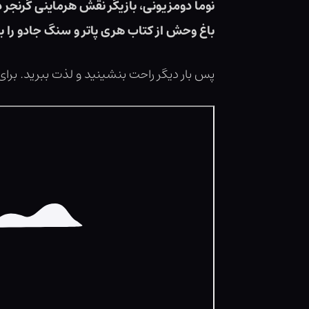
نوما دومزیونی، بازیگر نقش هرماینی گرنجر د
باغ وحش از کتاب هری پاتر و سنگ جادو را ب
پس بار دیگر راحت بنشینید و لذت ببرید. ب