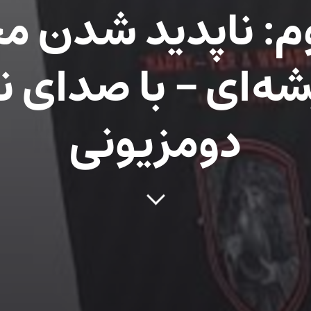
: ناپدید شدن م
ه‌ای – با صدای نو
دومزیونی