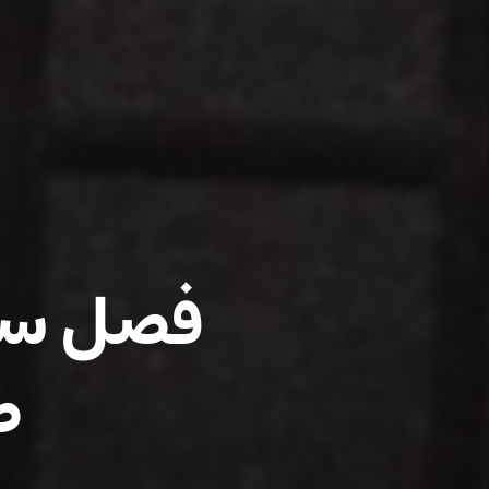
فصل سیز
ص