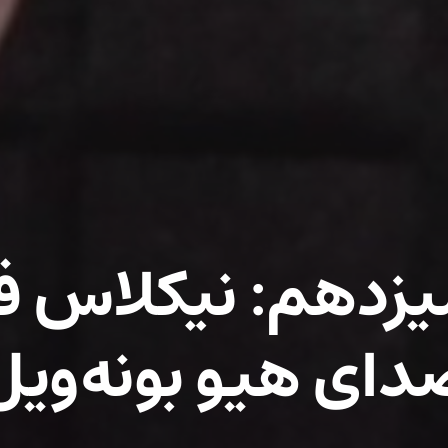
دهم: نیکلاس فل
دای هیو بونه‌ویل