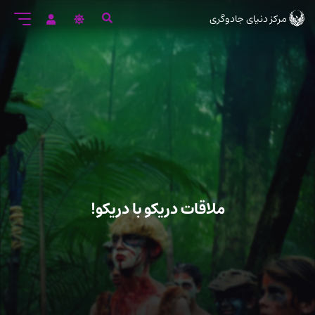
رود
مرکز دنیای جادوگری
ه
تن
صلی
ملاقات دریکو با دریکو!