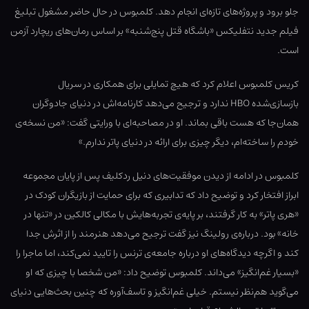
جلو برود و پروژه‌های تازه‌ای انجام دهد. کلمبوس در حال حاضر مشغول تبلیغ
فیلم جدید نتفلیکس «باشگاه قتل پنج‌شنبه» بر اساس رمان‌های ریچارد آزمن
است.
کریس کلمبوس اعلام کرد که هیچ تمایلی برای همکاری در سریال
بازسازی‌شده HBO ندارد و ترجیح می‌دهد کارنامه‌اش در دنیای جادوگران
همان‌جا که هست باقی بماند. او در مصاحبه‌ای با ورایتی گفت: «من نسخه‌ی
خودم را ساخته‌ام، دیگر چیزی برای ارائه در دنیای پاتر ندارم.»
کلمبوس در ادامه از دیدن موفقیت‌های دنیل ردکلیف پس از پایان مجموعه
ابراز افتخار کرد و توضیح داد که تدابیری که برای حمایت از بازیگران کودک در
«هری پاتر» به کار گرفتند، بر پایه‌ی تجربه‌هایش با مکالی کالکین در «تنها در
خانه» بود. درباره‌ی رولینگ نیز گفت ترجیح می‌دهد هنرمند را از اثرش جدا
کند و اگرچه دیدگاه‌های او درباره جامعه‌ی ترنس را تایید نمی‌کند، اما ماجرا را
«بسیار غم‌انگیز» می‌داند. کلمبوس توضیح داد: «من شخصا با چیزی که او
می‌گوید هم‌نظر نیستم. خیلی غم‌انگیز و تاسف‌آوره که چنین بحث‌هایی دنیای