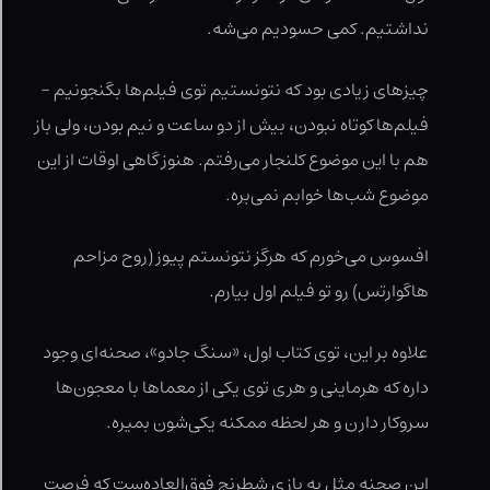
نداشتیم. کمی حسودیم می‌شه.
چیزهای زیادی بود که نتونستیم توی فیلم‌ها بگنجونیم –
فیلم‌ها کوتاه نبودن، بیش از دو ساعت و نیم بودن، ولی باز
هم با این موضوع کلنجار می‌رفتم. هنوز گاهی اوقات از این
موضوع شب‌ها خوابم نمی‌بره.
افسوس می‌خورم که هرگز نتونستم پیوز (روح مزاحم
هاگوارتس) رو تو فیلم اول بیارم.
علاوه بر این، توی کتاب اول، «سنگ جادو»، صحنه‌ای وجود
داره که هرماینی و هری توی یکی از معماها با معجون‌ها
سروکار دارن و هر لحظه ممکنه یکی‌شون بمیره.
این صحنه مثل یه بازی شطرنج فوق‌العاده‌ست که فرصت