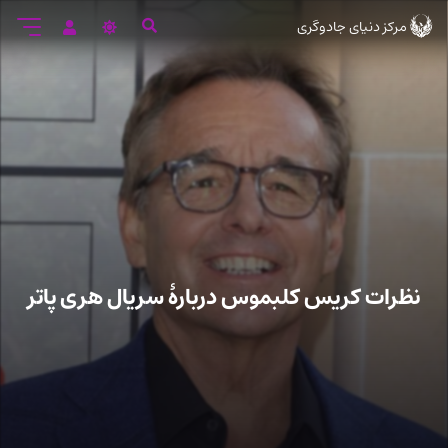
رود
مرکز دنیای جادوگری
ه
تن
صلی
نظرات کریس کلبموس دربارۀ سریال هری پاتر