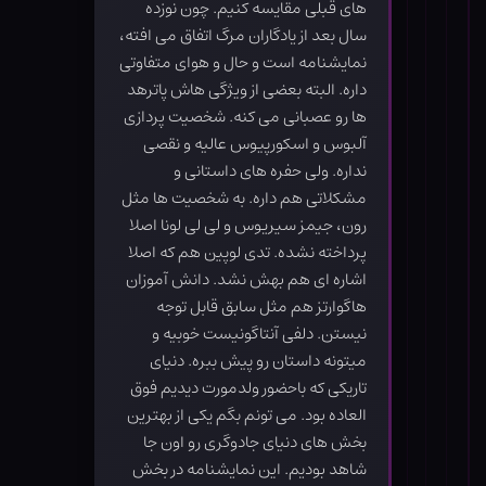
های قبلی مقایسه کنیم. چون نوزده
سال بعد از یادگاران مرگ اتفاق می افته،
نمایشنامه است و حال و هوای متفاوتی
داره. البته بعضی از ویژگی هاش پاترهد
ها رو عصبانی می کنه. شخصیت پردازی
آلبوس و اسکورپیوس عالیه و نقصی
نداره. ولی حفره های داستانی و
مشکلاتی هم داره. به شخصیت ها مثل
رون، جیمز سیریوس و لی لی لونا اصلا
پرداخته نشده. تدی لوپین هم که اصلا
اشاره ای هم بهش نشد. دانش آموزان
هاگوارتز هم مثل سابق قابل توجه
نیستن. دلفی آنتاگونیست خوبیه و
میتونه داستان رو پیش ببره. دنیای
تاریکی که باحضور ولدمورت دیدیم فوق
العاده بود. می تونم بگم یکی از بهترین
بخش های دنیای جادوگری رو اون جا
شاهد بودیم. این نمایشنامه در بخش