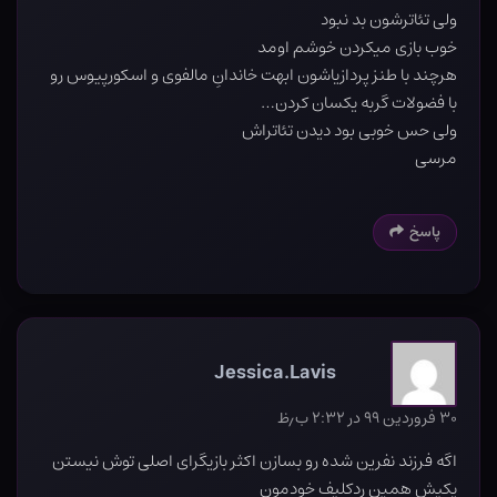
ولی تئاترشون بد نبود
خوب بازی میکردن خوشم اومد
هرچند با طنز پردازیاشون ابهت خاندانِ مالفوی و اسکورپیوس رو
با فضولات گربه یکسان کردن…
ولی حس خوبی بود دیدن تئاتراش
مرسی
پاسخ
Jessica.Lavis
۳۰ فروردین ۹۹ در ۲:۳۲ ب٫ظ
اگه فرزند نفرین شده رو بسازن اکثر بازیگرای اصلی توش نیستن
یکیش همین ردکلیف خودمون