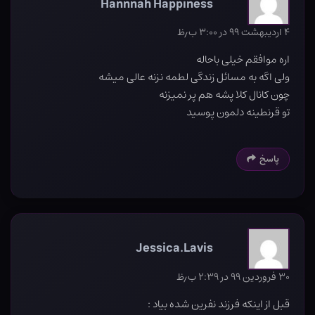
Hannnah Happiness
۴ اردیبهشت ۹۹ در ۳:۰۰ ب٫ظ
اره موافقم خیلی باحاله
ولی اگه به مسائل زندگی لطمه نزنه عالی میشه
چون کانال کلا پشه هم پر نمیزنه
تو قرنطینه دلمون پوسید
پاسخ
Jessica.Lavis
۳۰ فروردین ۹۹ در ۲:۳۹ ب٫ظ
قبل از اینکه فرزند نفرین شده بیاد :