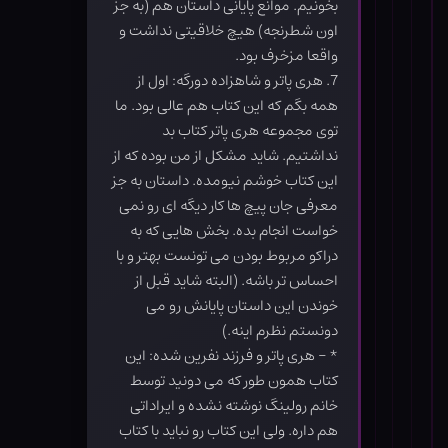
بخونیم. موانع پایانی داستان هم (به جز
اون شطرنجه) هیچ خلاقیتی نداشت و
واقعا مزخرف بود.
7. هری پاتر و شاهزاده دورگه: اول از
همه بگم که این کتاب هم عالی بود. ما
توی مجموعه هری پاتر کتاب بد
نداشتیم. شاید مشکل از من بوده که از
این کتاب خوشم نیومده. داستان به جز
معرفی جان پیچ ها کار دیگه ای رو نمی
خواست انجام بده. بخش هایی که به
دراکو مربوط بودن می تونست بهتر و با
احساس تر باشه. (البته شاید قبل از
خوندن این داستان پایانش رو می
دونستم نظرم اینه.)
* – هری پاتر و فرزند نفرین شده: این
کتاب همون طور که می دونید توسط
خانم رولینگ نوشته نشده و ایراداتی
هم داره. ولی این کتاب رو نباید با کتاب