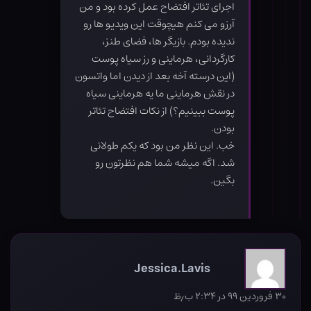
اجرای تئاتر افتضاح عمل کرده بود و من
آرزو می کنم هیچوقت این ویدیو ها رو
ندیده بودم. بازیگر ها، فضای طنز،
کارگردانی، هرماینی و رز سیاه پوست
(این درسته آخه بعد از دیدن اما واتسون
در نقش هرماینی ما یه هرماینی سیاه
پوست ببینیم؟) از نکات افتضاح تئاتر
بودن.
خب. این نظر من بود که یکم طولانی
شد. اگه میشه شما هم نظرتون رو
بگین.
Jessica.Lavis
۳۰ فروردین ۹۹ در ۲:۳۴ ب٫ظ