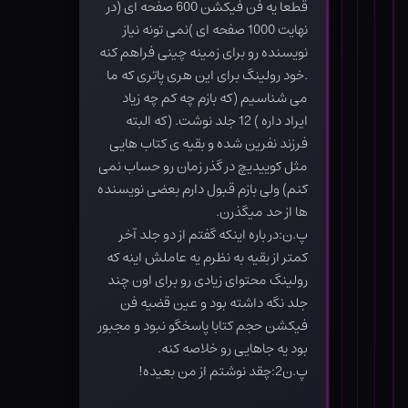
قطعا یه فن فیکشن 600 صفحه ای (در
نهایت 1000 صفحه ای )نمی تونه نیاز
نویسنده رو برای زمینه چینی فراهم کنه
.خود رولینگ برای این هری پاتری که ما
می شناسیم (که بازم چه کم چه زیاد
ایراد داره ) 12 جلد نوشت. (که البته
فرزند نفرین شده و بقیه ی کتاب هایی
مثل کوییدیچ در گذر زمان رو حساب نمی
کنم) ولی بازم قبول دارم بعضی نویسنده
ها از حد میگذرن.
پ.ن:در باره اینکه گفتم از دو جلد آخر
کمتر از بقیه به نظرم یه عاملش اینه که
رولینگ محتوای زیادی رو برای اون چند
جلد نگه داشته بود و عین قضیه فن
فیکشن حجم کتابا پاسخگو نبود و مجبور
بود یه جاهایی رو خلاصه کنه.
پ.ن2:چقد نوشتم از من بعیده!