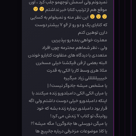
نمیدونم ولی اسمش توجهمو جلب کرد ، اون
موقع هم از ترتیب کتابا خبر نداشتم
این نظر منه و نمیخوام به کسایی
که کتابای یک و دو رو از ۶و ۷ بیشتر دوست
دارن توهین کنم
معذرت خواهی بنده رو بپذیرین
ولی ، نظر شماهم محترمه چون افراد
متعددی با دیدگاه های متفاوت کتابارو خوندن
البته بعضی از فن فیکشنا خیلی مسخرن
مثلا هری وسط کار یا الکی یه قدرت
خییییللللللی زیاد میگیره
یا مشخص میشه جادوگر نیست!:|
یا میان الکی الکی دامبلدورو زنده میکنند با
اینکه دامبلدورو خیلی دوست داشتم ولی اگه
قرار بود دامبلدور دوباره زنده بشه که خود
رولینگ تو کتاب ۷ زندش می کرد!
یا میگن دورسلی ها جادوگرن! مگه میشه؟!
یا کلا موضوعات مزخرفی درباره جانپیچ ها