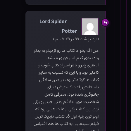
Lord Spider
Potter
۱ اردیبهشت ۹۹ در ۵:۲۹ ب٫ظ
من اگه بخوام کتاب ها رو از بهتر به بدتر
رده بندی کنم این جوری میشه.
1. هری پاتر و تالار اسرار: کتاب خوب و
کاملی بود و با این که نسبت به سایر
کتاب ها کوتاه تر بود، در عین سادگی
داستانش باعث گسترش دنیای
جادوگری شده بود. معرفی کامل
شخصیت مورد علاقم یعنی جینی ویزلی
توی این کتاب یکی از علت هایی بود که
اونو توی رتبه اول گذاشتم. نزدیک ترین
فیلم سینمایی به کتاب ها هم اقتباس
از همین کتابه.