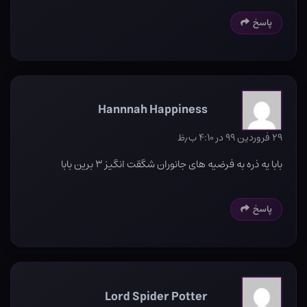
پاسخ
Hannnah Happiness
۲۹ فروردین ۹۹ در ۴:۱۰ ب٫ظ
بابا یه ذره به فرضیه های جانوران شگقت انگیز ۳ برین بابا
پاسخ
Lord Spider Potter