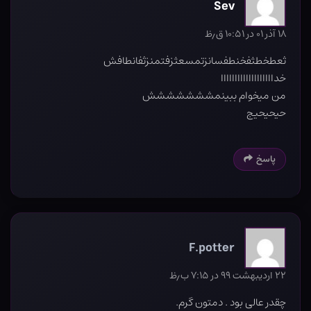
Sev
۱۸ آذر ۰۱ در ۱۰:۵۱ ق٫ظ
ثعطخطثفخنطفسانزتمسعثزفتمنزثفانطافش
خدااااااااااااااااااا
من میخوام ببینمششششششش
حیحیحیج
پاسخ
F.potter
۲۲ اردیبهشت ۹۹ در ۷:۱۵ ب٫ظ
چقدر عالی بود . دمتون گرم.