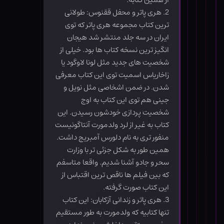
2. هری پاتر و محفل ققنوس: طولانی
ترین کتاب مجموعه هری پاتر که توی
ایران در سه جلد منتشر شد هیجان
انگیز ترین نسخه کتاب ها بود. خیلی از
شخصیت های جدید مثل لونا لاوگود یا
زاخاریاس اسمیت توی این کتاب معرفی
شدن. در ضمن اشخاصی مثل نویل و
جینی هم توی این کتاب به اوج
شخصیت پردازی خودشون رسیدن. این
کتاب به غیر از لرد ولدمورت آنتاگونیست
منفور تری به نام دلورس آمبریج داشت.
همین طور به شکل جزئی تر با وزارت
سحر و جادو آشنا شدیم. واقعا متاسفم
که بین فیلم ها ناقص ترین اقتباس از
این کتاب صورت گرفته.
3. هری پاتر و زندانی آزکابان: این کتاب
تنها کتابیه که ولدمورت به طور مستقیم