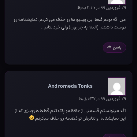
۲۹ فروردین ۹۹ در ۲:۳۰ ب٫ظ
من اگه بودم فقط این ویدیو ها رو حذف می کردم. نمایشنامه رو
دوست داشتم. (البته به جز رون) ولی خود تئاتر…
پاسخ
Andromeda Tonks
۲۹ فروردین ۹۹ در ۱:۳۷ ق٫ظ
اگه میتونستم قسمتی از حافظمو پاک کنم قطعا هرچیزی که از
این نمایشنامه و تئاترش تو ذهنمه رو حذف میکردم