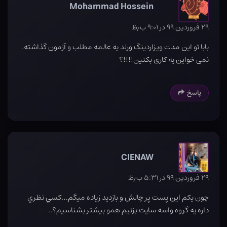
Mohammad Hossein
۲۹ فروردین ۹۹ در ۹:۰۱ ب٫ظ
بابا تو این مدت ویزاردینگ ورلد یه عالمه مطلب و آزمون گذاشته.
نمی خواین یه کاری بکنین!!!!؟
پاسخ
CIENAW
۲۹ فروردین ۹۹ در ۵:۳۱ ب٫ظ
چون يكم اين پست پر چالش و بازديد زياده ميگم…كسي نظري
داره يه گروه واسه سايت بزنيم همو بيشتر بشناسيم؟..