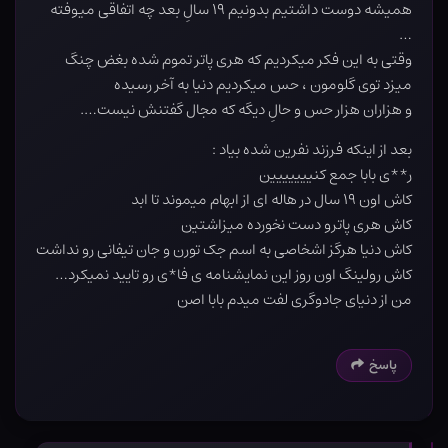
همیشه دوست داشتیم بدونیم ۱۹ سالِ بعد چه اتفاقی میوفته
…
وقتی به این فکر میکردیم که هری پاتر تموم شده بغض چنگ
میزد توی گلومون ، حس میکردیم دنیا به آخر رسیده
و هزاران هزار حس و حالِ دیگه که مجال گفتنش نیست….
بعد از اینکه فرزند نفرین شده بیاد :
ر**ی بابا جمع کنییییییین
کاش اون ۱۹ سال در هاله ای از ابهام میموند تا ابد
کاش هری پاترو دست نخورده میزاشتین
کاش دنیا هرگز اشخاصی به اسم جک تورن و جان تیفانی رو نداشت
کاش رولینگ اون روز این نمایشنامه ی فا*ی رو تایید نمیکرد…
من از دنیای جادوگری لفت میدم بابا اصن
پاسخ