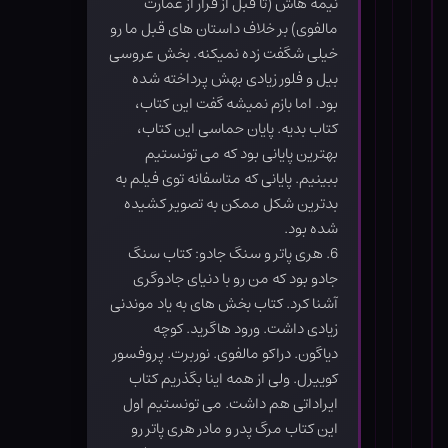
نیمه هاش (تا قبل از فرار از عمارت
مالفوی) بر خلاف داستان های قبل ما رو
خیلی شگفت زده نمیکنه. بخش عروسی
بیل و فلور زیادی بهش پرداخته شده
بود. اما بازم نمیشه گفت این کتاب،
کتاب بدیه. پایان حماسی این کتاب،
بهترین پایانی بود که می تونستیم
ببینیم. پایانی که متاسفانه توی فیلم به
بدترین شکل ممکن به تصویر کشیده
شده بود.
6. هری پاتر و سنگ جادو: کتاب سنگ
جادو بود که من رو با دنیای جادوگری
آشنا کرد. کتاب بخش های به یاد موندنی
زیادی داشت. ورود هاگرید. کوچه
دیاگون. دراکو مالفوی. نوربرت. پروفسور
کوییرل. ولی از همه اینا بگذریم کتاب
ایراداتی هم داشت. می تونستیم اول
این کتاب مرگ پدر و مادر هری پاتر رو