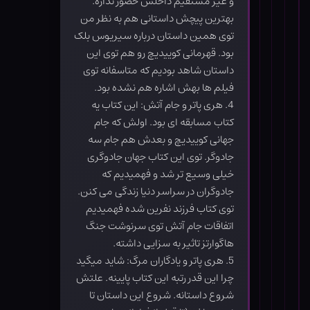
و غیر مستقیم داخلش حضور نداره.
بهترین پیچش داستانی هم به نظر من
توی همین داستان درباره سیریوس بلک
بود. قهرمانی کوییدیچ رو هم توی این
داستان شاهد بودیم که متاسفانه توی
فیلم ها بهش اشاره هم نشده بود.
4. هری پاتر و جام آتش: این کتاب یه
کتاب مسابقه ای بود. اولش که جام
جهانی کوییدیچ و بعدش هم جام سه
جادوگر. توی این کتاب جهان جادوگری
خیلی وسیع تر شد و فهمیدیم که
جادوگران در سراسر دنیا زندگی می کنن.
توی کتاب فرزند نفرین شده فهمیدیم
اتفاقات جام آتش توی سرنوشت جنگ
هاگوارتز تاثیر به سزایی داشته.
5. هری پاتر و یادگاران مرگ: شاید میگید
چرا این قدر رتبه این کتاب پایینه. علتش
شروع داستانه. شروع این داستان تا