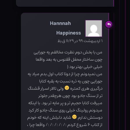
Hannnah
Happiness
۱ اردیبهشت ۹۹ در ۱۱:۲۹ ق٫ظ
من با بخش دوم نظرت مخالفم یه جورایی
چون ساختار محفل ققنوس به بعد واقعا
خیلی خیلی بهتر بود:|
من نمیدونم چرا از دوتا کتاب اول بدم میاد یه
جورایی چون یه ذره نسبت به بقیه کتابا
درگیری هری کمتره
ولی تالار اسرار قشنگ
تر از سنگ جادو بود چون هرچقدر جلوتر
میرفت کتابا حجیم تر و پر مایه تر بود. با اینکه
میدونم رولینگ خیلی روی سنگ جادو کار کرد
دوستش ندارم
شاید دلیلش اینه که خودم
از کتاب ۶ شروع کردم :/ :/ :/ :/ :/ واقعا چرا ،