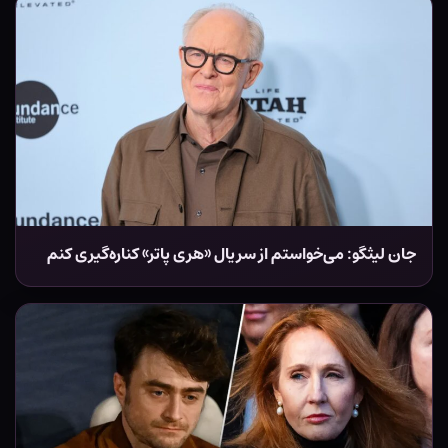
جان لیثگو: می‌خواستم از سریال «هری پاتر» کناره‌گیری کنم