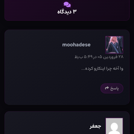
۳ دیدگاه
moohadese
۲۸ فروردین ۰۵ در ۵:۴۹ ب٫ظ
وا آخه چرا اینکارو کرده…
پاسخ
جعفر