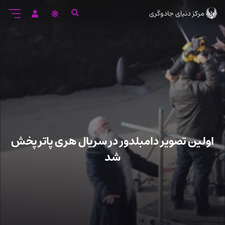
رود
مرکز دنیای جادوگری
ه
تن
صلی
اولین تصویر دامبلدور در سریال هری پاتر پخش
شد