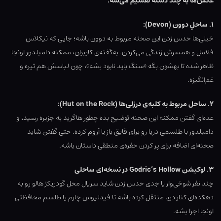
عکس‌ها به چند دسته تقسیم می‌شه:
۱. ساحلِ دوون (Devon):
خیلی‌ها حدس زدن این صحنه مربوط به دوون باشه؛ جایی که نیکلاس
فلامل و همسرش زندگی می‌کردن. به‌گفته‌ی کاربران، ممکنه دامبلدور اونجا
ظاهر شده تا بهشون بگه «سنگ باید نابود بشه»، چون لباسش هم تیره و
غم‌انگیزه.
۲. ساحل مربوط به کلبه‌ی درزلی‌ها (Hut on the Rock):
عده‌ای گفتن ممکنه این صحنه توضیح بده چطور هاگرید به جزیره رسید، و
دامبلدور با طلسمی دریا رو برای قایق باز یا آروم کرده. حتی گفتن شاید
صحنه‌ای اضافه برای پر کردن حفره‌ی منطقی داستان باشه.
۳. لوکیشن Godric’s Hollow در نسخه‌ای ساحلی
چند نفر شوخی‌وار یا جدی حدس زدن شاید سریال محل گودریکز هالو رو به
دهکده‌ای کنار دریا منتقل کرده باشه تا فیدلیوس چارم یا طلسم محافظتی
اونجا اجرا بشه.