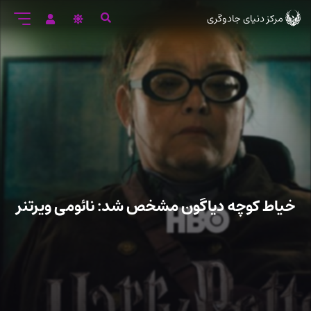
رود
مرکز دنیای جادوگری
ه
تن
صلی
خیاط کوچه دیاگون مشخص شد: نائومی ویرتنر