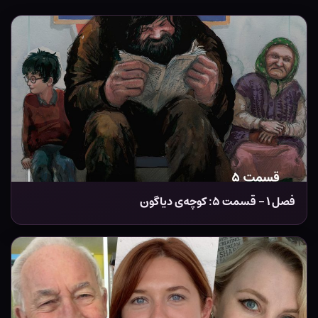
فصل ۱ – قسمت ۵: کوچه‌ی دیاگون