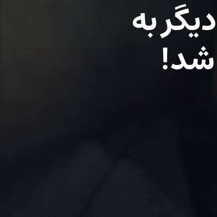
دیگر به
 شد!