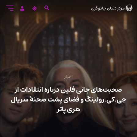
رود
مرکز دنیای جادوگری
ه
تن
صلی
اخبار
صحبت‌های جانی فلین درباره انتقادات از
جی.کی.رولینگ و فضای پشت صحنۀ سریال
هری پاتر