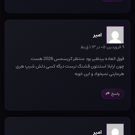
امیر
۹ فروردین ۰۵ در ۱:۱۳ ق٫ظ
فوق العاده بینظیر بود منتظر کریسمس 2026 هست.
چون ارابلا استنتون قشنگ نیست دیگه کسی دلش شیپ هری
هرماینی نمیخواد و این خوبه
پاسخ
امیر