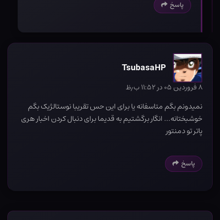
پاسخ
TsubasaHP
۸ فروردین ۰۵ در ۱۱:۵۲ ب٫ظ
نمیدونم بگم متاسفانه یا برای این حس تقریبا نوستالژیک بگم
خوشبختانه… انگار برگشتیم به قدیما برای دنبال کردن اخبار هری
پاتر تو دمنتور
پاسخ