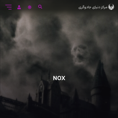
رود
مرکز دنیای جادوگری
ه
تن
صلی
NOX