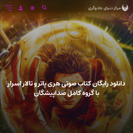
رود
مرکز دنیای جادوگری
ه
تن
صلی
دانلود رایگان کتاب صوتی هری پاتر و تالار اسرار
با گروه کامل صداپیشگان