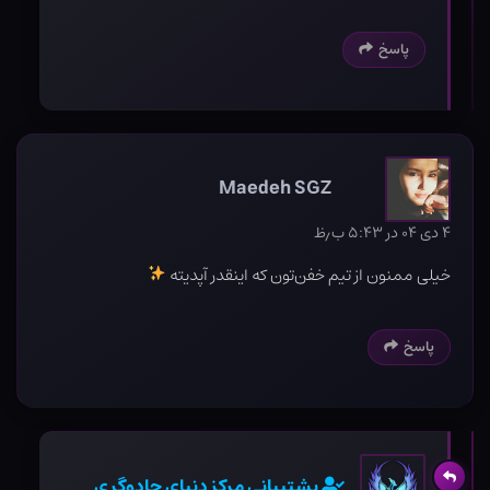
پاسخ
Maedeh SGZ
۴ دی ۰۴ در ۵:۴۳ ب٫ظ
خیلی ممنون از تیم خفن‌تون که اینقدر آپدیته
پاسخ
پشتیبانی مرکز دنیای جادوگری