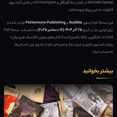
Michelle Gomez در نقش مک‌گونگال و Kit Harington در نقش گیلدروی
لاکهارت به این پروژه پیوسته‌اند.
این نسخهٔ تازه از سوی
Audible
و
Pottermore Publishing
تولید شده و
برای اولین بار در تاریخ
۲۵ آذر ۱۴۰۴ (۱۶ دسامبر ۲۰۲۵)
منتشر شد. نسخهٔ Full
Cast نه جایگزین، بلکه تکمیل‌کنندهٔ کتاب‌های صوتی کلاسیک هری پاتر با
روایت استیون فرای و جیم دیله و تجربه‌ای تازه از جادوی این داستان‌ها
به‌حساب میاد.
بیشتر بخوانید