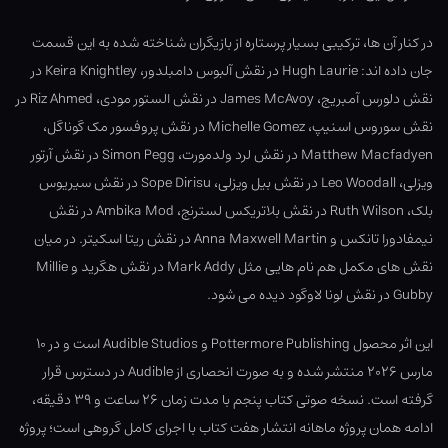
در کنار آن ها، ترکیبی بسیار پرستاره از بازیگران شناخته شده به این قسمت
جان داده اند: Hugh Laurie در نقش آلبوس دامبلدور، Keira Knightley در
نقش دلورس آمبریج، James McAvoy در نقش الستور مودی، Riz Ahmed در
نقش سوروس اسنیپ، Michelle Gomez در نقش پروفسور مک گوناگل،
Matthew Macfadyen در نقش لرد ولدمورت، Simon Pegg در نقش آرتور
ویزلی، Leo Woodall در نقش بیل ویزلی، Sope Dirisu در نقش سیریوس
بلک، Ruth Wilson در نقش بلاتریکس لسترنج، Ambika Mod در نقش
نیمفادورا تانکس و Anna Maxwell Martin در نقش ریتا اسکیتر. در میان
نقش های مکمل هم نام هایی مثل Mark Addy در نقش هگرید و Millie
Gubby در نقش لونا لاوگود دیده می شود.
این اثر محصول Pottermore Publishing و Audible Studios است و در ۱۰
مارس ۲۰۲۶ منتشر شده و به صورت انحصاری از Audible در دسترس قرار
گرفته است. نسخه صوتی کتاب پنجم با مدت زمان ۲۶ ساعت و ۳۹ دقیقه،
ادامه همان پروژه ماهانه انتشار هفت کتاب با اجرای کامل گروهی است؛ پروژه