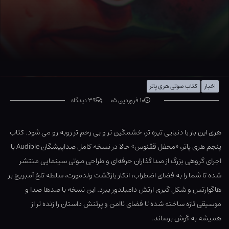
اخبار
کتاب صوتی هری پاتر
۱۰ فروردین ۰۵
۳۹ دیدگاه
هری این بار با دنیایی تیره تر، خشمگین تر و بی رحم تر روبه رو می شود. کتاب
پنجم هری پاتر، «محفل ققنوس» حالا در نسخه کامل صداپیشگان Audible با
اجرای گروهی بزرگ از صداگذاران حرفه‌ای و طراحی صوتی سینمایی منتشر
شده تا شما را به فضای اضطراب، انکار بازگشت ولدمورت، سلطه تلخ آمبریج بر
هاگوارتس و شکل گیری ارتش دامبلدور ببرد. این نسخه با صدها صدا و
موسیقی تازه ساخته شده تا فضای ناامن و پرتنش داستان را زنده تر از
همیشه به گوش برساند.