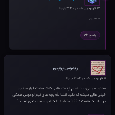
۱۷ فروردین ۰۵ در ۳:۳۶ ق٫ظ
ممنون!
پاسخ
ریموس پوپین
۱۱ فروردین ۰۵ در ۳:۰۳ ب٫ظ
سلام. مرسی بابت تمام اپدیت هایی که تو سایت قرار میدین…
خیلی عالی میشه که بگید انشاالله بچه های تیم لوموس همگی
در سلامت هستند ؟؟ (ببخشید بابت این جمله بندی عجیب)