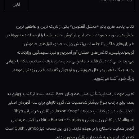
39 – End Credits
فایل
کتاب پنجم هری پاتر، «محفل ققنوس» یکی از تاریک ترین و عاطفی ترین
بخش‌های این مجموعه است. این بار کوش جامبو شما را از حمله دمنتورها در
خیابان‌های ماگلی تا جلسات پرتنش وزارت جادو، اتاق‌های خاموش
گریمولدپلیس، کلاس‌های خفقان آور آمبریج و نبرد سهمگین وزارتخانه
می‌برد؛ جایی که دیگر فقط با ماجرایی مدرسه‌ای طرف نیستیم، بلکه با جهانی
رو به جنگ، ذهنی در حال فروپاشی و نوجوانی که باید خیلی زودتر از موعد
بزرگ شود آشنا می‌شویم.
تغییر مهم در صداپیشگان اصلی همچنان حفظ شده است: از کتاب چهارم به
بعد، برای بازتاب بلوغ بیشتر شخصیت ها، گروه تازه‌ای برای سه قهرمان اصلی
انتخاب شده و در کتاب پنجم هم Jaxon Knopf در نقش هری پاتر، Rhys
Mulligan در نقش رون ویزلی و Nina Barker-Francis در نقش هرماینی
گرنجر هدایت داستان را بر عهده دارند. راوی این نسخه نیز Cush Jumbo است
که در کل این تجربه شنیداری نقش محوری دارد.