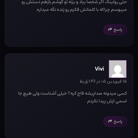
حتی رولینگ اگر شخصاً بیاد و بزنه تو گوشم بازهم دستش رو
میبوسم چراکه با کلماتش فکرم رو زنده نگه میداره.
پاسخ
Vivi
۱۵ فروردین ۰۵ در ۱:۴۶ ق٫ظ
کسی میدونه صداپیشه فاج کیه؟ خیلی آشناست ولی هیچ جا
اسمی ازش پیدا نکردم
پاسخ