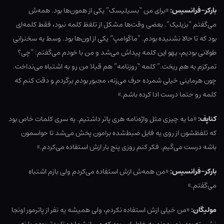
بارکر-فرانسیس:
«برای من “بسیلیسک” یکی از همون‌ها بود. همه‌ش
می‌گفتم “بزیلیک”. بعضی وقت‌ها مشکل از تلفظ کلمه نبود، فقط کلمه‌ای
بود که تا حالا نشنیده بودم. “ماگوامپ” یکی از اون‌ها بود. وسط یه سخنرانی
طولانی بودیم، یهو این کلمه پیداش می‌شد و من با خودم می‌گفتم: “چی؟
تمرکزم به هم ریخت.” کلمه “روزنامه” هم قبلا من رو به اشتباه می‌نداخت.
چون هرماینی خیلی شمرده حرف می‌زنه، مجبور بودم برگردم و دقت کنم که
کلمه رو حتما درست ادا کرده باشم.»
کناپف:
«ما یه چیزی مثل واژه‌نامه هری پاتر داشتیم. یه سری کلمات خاص بود
که تلفظشون از روی یه فایل ضبط‌شده برامون پخش می‌شد تا حواسمون
باشه درست می‌گیم. فکر کنم روزی پنج بار ازش استفاده می‌کردم.»
بارکر-فرانسیس:
«من همه‌ش ازش استفاده می‌کردم ولی بازم اشتباه
می‌گفتم.»
مولیگان:
«من خیلی ازش استفاده نکردم، ولی همیشه یه نفر از پاترمور اونجا