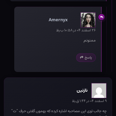
Amernyx
۲۶ اسفند ۰۴ در ۱۰:۵۸ ب٫ظ
ممنونم
پاسخ
نازنین
۹ اسفند ۰۴ در ۱:۴۴ ق٫ظ
چه جالب توی این مصاحبه اشاره کرده که بهمون گفتن حرف “ت”