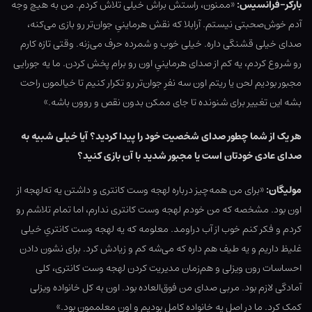
بارکر-فرانسیس:
«ممنون، راستش براش خیلی تلاش کردم. من به هیچ وجه
آدم خوش‌صحبتی نیستم. آرابلا که نقش هرماینیِ جوان‌تر رو بازی می‌کنه،
صدای خیلی قشنگی داره. خیلی خوب و شمرده حرف می‌زنه. وقتی تازه کارم
رو شروع کردم، یه کم از صدای هرماینیِ اون رو برام پخش کردن. ما یه جورایی
مجبور بودیم لحن یا ریتم اون سه نفرِ جوان‌تر رو تکرار کنیم تا خیالمون راحت
بشه این تغییر برای شنونده تا جای ممکن بدون نقص و روون باشه.»
هر یک از شما چطور صدای شخصیت خود را پیدا کردید؟ آیا خیلی شبیه به
صدای عادی خودتان است یا مجبور شدید با آن بازی کنید؟
مولیگان:
«برای من همه‌چیز درباره لهجه وست کانتری و داشتن یه ته‌لهجه از
اون بود. مشخصه که من خودم لهجه وست کانتری ندارم، اما تمام تلاشم رو
کردم و فکر کنم خوب از آب دراومد. معلومه که یه لهجه وست کانتریِ خیلی
غلیظ داریم و یه طیف هم داره که می‌شه کم و زیادش کرد. برای نشون دادن
احساسات رون ویزلی و هم‌زمان مدیریت کردن لهجه وست کانتری، کلی
آمادگی لازم بود. مربی صدای من فوق‌العاده بود. اون به کل خانواده ویزلی
کمک کرد. ما در اصل یه خانواده کامل بودیم و اون معلممون بود.»