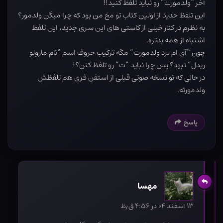
آخر “ولدمورت” رو نباید تلفظ کنید!!
این تلفظ جدید از اولین کتاب تو مخ من بود که چرا میگن ولدمور؟
به نظرم در کنار خیلی از کاستی های این سری جدید، این تلفظ
اشتباه از همه بدتره.
چون “آی ام لرد ولدمورت” مگه ترکیب حروف اسم “تام مارولو
ریدل” نبود؟ پس چرا نباید “ت” رو تلفظ کنن؟!
در حالی که تو نسخه صوتی قبلی از استفن فری هم تلفظش
ولدمورته.
پاسخ
مهسا
۱۳ اسفند ۰۴ در ۴:۵۶ ق٫ظ