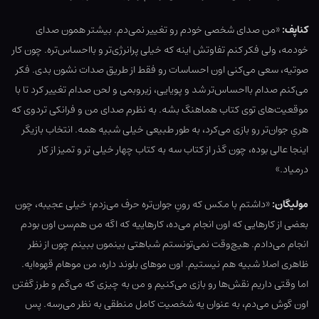
کناپف:
«من صدای شخصی خودم رو تغییر نمی‌دم. بیشتر همون صدای
خودمه، ولی فکر کنم تفاوتش اینه که خیلی پرانرژی‌تر و بااحساس‌تره. چون کار
صوتیه، سعی می‌کنی اون احساسات رو فقط از طریق صدات نشون بدی. فکر
می‌کنم صدام بااحساس‌تر شد و پویایی، زیروبمی و لحن صدام تغییر کرد تا با
موقعیت‌های توی کتاب هماهنگ بشه. به نظرم صدای من و فرانکی تردوی که
هریِ جوان‌تر رو بازی می‌کرد، به طور طبیعی خیلی شبیه همه. انتخاب بازیگر
اینجا عالی بوده، چون گذر از کتاب سه به کتاب چهار خیلی تر و تمیز از کار
درمیاد.»
مولیگان:
«داشتم با مکس که رونِ جوان‌تره حرف می‌زدم؛ خیلی عجیبه، چون
بعضی از کارهایی که اون انجام می‌ده، کارهاییه که اگه من هم‌سن اون بودم
انجام می‌دادم. هیچ‌وقت نمی‌تونستم شباهتی بینمون ببینم چون از نظر
ظاهری اصلا شبیه هم نیستیم. اون موهای بلوند داره، من موهام قهوه‌ایه.
اما وقتی داریم نقش‌ها رو بازی می‌کنیم و من به چیزی که می‌گم و طرز گفتن
اون گوش می‌دم، به عنوان یه شخصیت کامل منطقی به نظر می‌رسه. پس