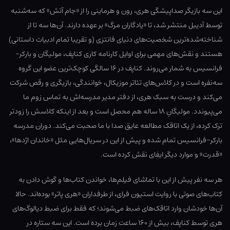
این سه بازیگر صداپیشگی هری، رون و هرماینی را از «جام آتش» که سه‌شنبه
توسط آدیبل منتشر شد، تا «یادگاران مرگ» بر عهده دارند. آن‌ها سه تا از
شناخته‌شده‌ترین شخصیت‌های دنیای فانتزی (و تقریبا تمام ادبیات داستانی)
هستند و نقش‌های مهمی برای اوایل کارنامه کاری کناپف، مولیگان و بارکر-
فرانسیس به شمار می‌روند. کناپف در ۱۶ سالگی کوچک‌ترین عضو این گروه
سه‌نفره است و در کلاس‌های تئاتر موزیکال، خوانندگی، بازیگری و رقص شرکت
می‌کند و درست به سبک هری، از دفتر مدیر مدرسه‌اش به تماس زوم ما
می‌پیوندد. مولیگانِ ۱۸ ساله هم محصل است و بعد از اینکه کلاسش را زودتر
ترک کرده، از یک اتاقک مطالعه عایق صدا با ما صحبت می‌کند. دوران مدرسه
بارکر-فرانسیس تمام شده و پیش از این در سریال‌هایی مثل «خاندان اژدها»،
«قدرت» و موارد دیگر ایفای نقش کرده است.
هر سه نفر پیش از این با تماشای فیلم‌ها، خواندن کتاب‌ها و گوش دادن به
کتاب‌های صوتی با روایت استیون فرای، از طرفداران «هری پاتر» بوده‌اند. حالا
آن‌ها خودشان وارد اتاقک‌های ضبط می‌شوند؛ که فقط برای ضبط دیالوگ‌های
هری توسط کناپف، بیش از ۱۶۰ ساعت زمان برده است. این سه ستاره در