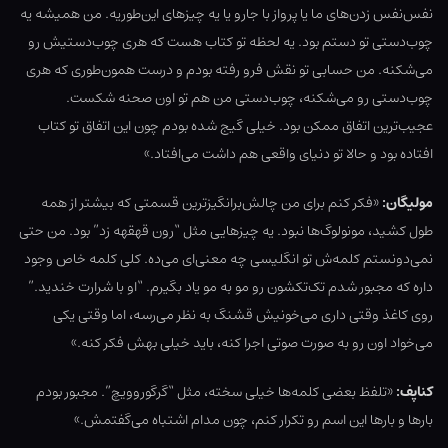
نفس‌نفس زدن‌های ما یا پرواز با جارو یا یه چیزهای این‌طوریه. من همیشه یه
چوب‌دستی تو دستم بود. یه لحظه تو کتاب هست که هری چوب‌دستیش رو
می‌شکنه. من حسابی تو نقش فرو رفته بودم و درست همون‌طوری که هری
چوب‌دستی رو می‌شکنه، چوب‌دستی من هم تو اون صحنه شکست.
عجیب‌ترین اتفاق ممکن بود. خیلی گیج شده بودم چون این اتفاق تو کتاب
افتاده بود و حالا تو دنیای واقعی هم داشت می‌افتاد.»
مولیگان:
«فکر کنم برای من چالش‌برانگیزترین قسمتی که بیشتر از همه
طول کشید، مونولوگ‌ها نبود. یه چیزهایی مثل “رون قهقهه زد” بود. من حتی
نمی‌دونستم کلمه‌ش تو انگلیسی چه معنی‌ای می‌ده. کلی کلمه خاص وجود
داره که مجبور شدم تک‌تکشون رو مو به مو یاد بگیرم. “او با شرارت خندید.”
روی کاغذ وقتی داری می‌خونیش قشنگ به نظر می‌رسه، اما وقتی یکی
می‌خواد اون رو به صورت صوتی اجرا کنه، باید خیلی بهش فکر کنه.»
کناپف:
«تلفظ بعضی کلمه‌ها خیلی سخته، مثل “گرگوروویچ”. مجبور بودم
بارها و بارها این اسم رو تکرار کنم، چون مدام اشتباه می‌گفتمش.»