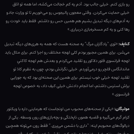
رو بازی کنم. خیلی جالب بود. آدم یه کم خجالت می‌کشه، اما همه تو اتاق
خیلی حمایت می‌کردن. وقتی معجون پالیجوس رو می‌خوریم تا تو وزارت جادو
به آدم‌های دیگه تبدیل بشیم هم همین حس رو داشتم. فقط باید خودت رو
رها کنی و یه کم مسخره‌بازی دربیاری.»
کناپف:
«توی “یادگاران مرگ” یه صحنه هست که همه به هری‌های دیگه تبدیل
می‌شن. برای همین مجبور بودم کلی لهجه مختلف رو اجرا کنم. برای مثال باید
لهجه فرانسوی فلور دلاکور رو تقلید می‌کردم و بعدش هم لهجه کاکنیِ
ماندانگاس فلچر رو درمی‌آوردم. خیلی نگرانش بودم، چون به نظرم کلا تو
تقلید لهجه خیلی خوب نیستم. برای همین این صحنه‌ای بود که یه جورایی
براش استرس داشتم، اما انجام دادنش خیلی کیف داد، به خصوص لهجه
فرانسوی.»
مولیگان:
«یکی از صحنه‌های محبوب من اونجاست که هرماینی داره با ویکتور
کرام گرم می‌گیره و قضیه همون ناپختگی و بچه‌بازی‌های رون وسطه. یکی از
دیالوگ‌های محبوبم اینه: “داری با دشمن می‌پری.” فقط رون می‌تونه همچین