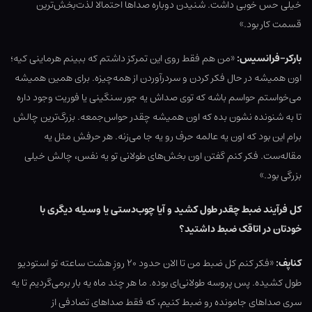
خیلی حس خوبی داشت. شنیدن دوباره صداها احتمالا لذت‌بخش‌ترین
قسمت کار بود.»
بارکر-فرانسیس:
«من هم فقط روی این تمرکز داشتم که ببینم هرماینی کیه؛
اون همیشه در حال فکر کردن و سردرآوردن از همه‌چیزه. برای همین همیشه
می‌خواستم حواسم باشه که توی صداش یه جور سنگینی یا فوریت وجود داره
تا به شنونده نشون بده که اون همیشه چقدر حواس‌جمعه. بزرگ‌ترین چالش
برام این بود که اون یه عالمه حرف رو یه جا می‌زنه. هر حرفش مثل یه
مقاله‌ست. فکر کنم گفتن اون بخش‌های طولانی تو یه نفس، چالش خیلی
بزرگی بود.»
کل فرآیند ضبط چقدر طول کشید و آیا چوب‌دستی یا وسیله دیگری با
خودتان در اتاقک ضبط داشتید؟
کناپف:
«فکر کنم کل ضبط من تا الان حدود ۲۰ روزِ هشت ساعته تو استودیو
طول کشیده. پس پروسه طولانی‌ای بوده. ما هر چند ماه یه بار برمی‌گردیم تا یه
سری صداهای جامونده رو ضبط کنیم، که فقط صداهای تصادفی از