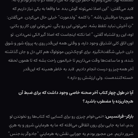
نشسته بود. نمی‌دونم به خاطر این بود که من از شما دو تا بدتر بودم یا نه.
لابد می‌گفتن: “این اصلا نمی‌تونه گوش بده. ما واقعا به یکی نیاز داریم که
همون‌جا مراقبش باشه.” با کلمه “ولدمورت” خیلی حال می‌کردن. می‌گفتن:
“تِ آخرش نباید تلفظ بشه. نمی‌تونی این رو بگی. نمی‌تونی اون کار رو بکنی.
اوه، این رو اشتباه گفتی.” اما نکته اینجاست که اصلا گیر الکی نمی‌دادن. تو
اون اتاق کلی اشتیاق وجود داره، و وقتی همه این‌قدر روی یه پروژه شور و شوق
دارن خیلی شگفت‌انگیزه. برای کوچک‌ترین مونولوگ هم کلی دل و جان گذاشته
شده، و ما ساعت‌ها وقت می‌ذاریم تا خیالمون راحت بشه که تا همون لحظه
آخر همه‌چیز رو درست انجام دادیم. لابد به خاطر همینه که این‌قدر
خسته‌کننده‌ست. ولی ارزشش رو داره.»
آیا در طول چهار کتاب آخر صحنه خاصی وجود داشت که برای ضبط آن
هیجان‌زده یا مضطرب باشید؟
بارکر-فرانسیس:
«نمی‌خوام چیزی رو برای کسایی که کتاب‌ها رو نخوندن لو
بدم، اما یه جایی برای رون اتفاقی می‌افته که ما یه هرماینیِ شرور و یه هریِ
شرور داریم. من مجبور بودم یه جورایی نقش یه هرماینیِ “جادوگر بدجنس”